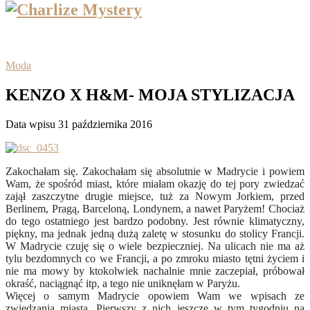
Moda
KENZO X H&M- MOJA STYLIZACJA
Data wpisu 31 października 2016
Zakochałam się. Zakochałam się absolutnie w Madrycie i powiem
Wam, że spośród miast, które miałam okazję do tej pory zwiedzać
zajął zaszczytne drugie miejsce, tuż za Nowym Jorkiem, przed
Berlinem, Pragą, Barceloną, Londynem, a nawet Paryżem! Chociaż
do tego ostatniego jest bardzo podobny. Jest równie klimatyczny,
piękny, ma jednak jedną dużą zaletę w stosunku do stolicy Francji.
W Madrycie czuję się o wiele bezpieczniej. Na ulicach nie ma aż
tylu bezdomnych co we Francji, a po zmroku miasto tętni życiem i
nie ma mowy by ktokolwiek nachalnie mnie zaczepiał, próbował
okraść, naciągnąć itp, a tego nie uniknęłam w Paryżu.
Więcej o samym Madrycie opowiem Wam we wpisach ze
zwiedzania miasta. Pierwszy z nich jeszcze w tym tygodniu na