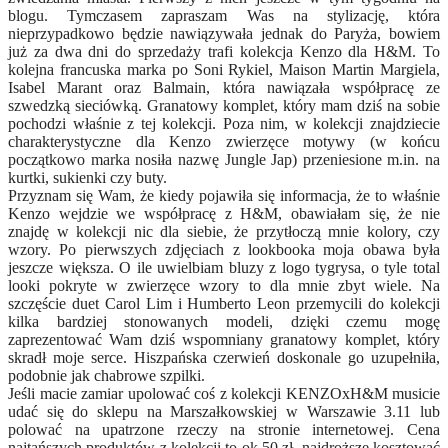
blogu. Tymczasem zapraszam Was na stylizację, która
nieprzypadkowo będzie nawiązywała jednak do Paryża, bowiem
już za dwa dni do sprzedaży trafi kolekcja Kenzo dla H&M. To
kolejna francuska marka po Soni Rykiel, Maison Martin Margiela,
Isabel Marant oraz Balmain, która nawiązała współpracę ze
szwedzką sieciówką. Granatowy komplet, który mam dziś na sobie
pochodzi właśnie z tej kolekcji. Poza nim, w kolekcji znajdziecie
charakterystyczne dla Kenzo zwierzęce motywy (w końcu
początkowo marka nosiła nazwę Jungle Jap) przeniesione m.in. na
kurtki, sukienki czy buty.
Przyznam się Wam, że kiedy pojawiła się informacja, że to właśnie
Kenzo wejdzie we współpracę z H&M, obawiałam się, że nie
znajdę w kolekcji nic dla siebie, że przytłoczą mnie kolory, czy
wzory. Po pierwszych zdjęciach z lookbooka moja obawa była
jeszcze większa. O ile uwielbiam bluzy z logo tygrysa, o tyle total
looki pokryte w zwierzęce wzory to dla mnie zbyt wiele. Na
szczęście duet Carol Lim i Humberto Leon przemycili do kolekcji
kilka bardziej stonowanych modeli, dzięki czemu mogę
zaprezentować Wam dziś wspomniany granatowy komplet, który
skradł moje serce. Hiszpańska czerwień doskonale go uzupełniła,
podobnie jak chabrowe szpilki.
Jeśli macie zamiar upolować coś z kolekcji KENZOxH&M musicie
udać się do sklepu na Marszałkowskiej w Warszawie 3.11 lub
polować na upatrzone rzeczy na stronie internetowej. Cena
najtańszych produktów z kolekcji to ok 50 zł, najdroższe kosztować