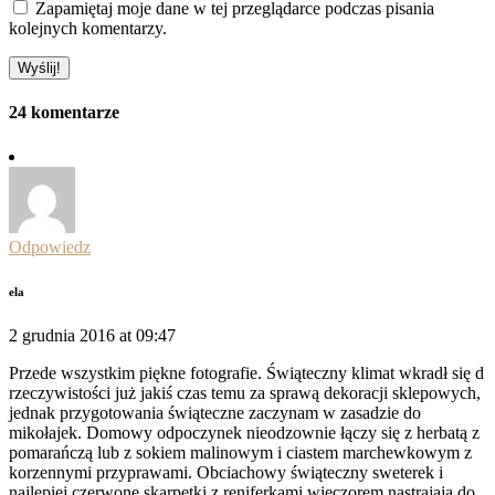
Zapamiętaj moje dane w tej przeglądarce podczas pisania
kolejnych komentarzy.
24 komentarze
Odpowiedz
ela
2 grudnia 2016 at 09:47
Przede wszystkim piękne fotografie. Świąteczny klimat wkradł się d
rzeczywistości już jakiś czas temu za sprawą dekoracji sklepowych,
jednak przygotowania świąteczne zaczynam w zasadzie do
mikołajek. Domowy odpoczynek nieodzownie łączy się z herbatą z
pomarańczą lub z sokiem malinowym i ciastem marchewkowym z
korzennymi przyprawami. Obciachowy świąteczny sweterek i
najlepiej czerwone skarpetki z reniferkami wieczorem nastrajają do