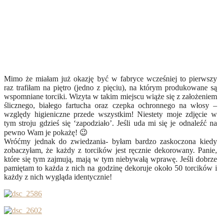
Mimo że miałam już okazję być w fabryce wcześniej to pierwszy
raz trafiłam na piętro (jedno z pięciu), na którym produkowane są
wspomniane torciki. Wizyta w takim miejscu wiąże się z założeniem
ślicznego, białego fartucha oraz czepka ochronnego na włosy –
względy higieniczne przede wszystkim! Niestety moje zdjęcie w
tym stroju gdzieś się ‘zapodziało’. Jeśli uda mi się je odnaleźć na
pewno Wam je pokażę! 😉
Wróćmy jednak do zwiedzania- byłam bardzo zaskoczona kiedy
zobaczyłam, że każdy z torcików jest ręcznie dekorowany. Panie,
które się tym zajmują, mają w tym niebywałą wprawę. Jeśli dobrze
pamiętam to każda z nich na godzinę dekoruje około 50 torcików i
każdy z nich wygląda identycznie!