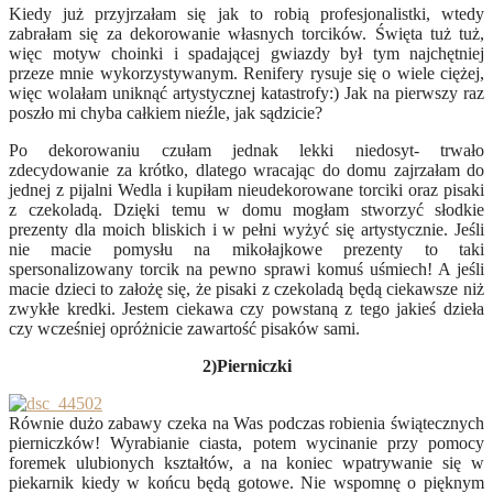
Kiedy już przyjrzałam się jak to robią profesjonalistki, wtedy
zabrałam się za dekorowanie własnych torcików. Święta tuż tuż,
więc motyw choinki i spadającej gwiazdy był tym najchętniej
przeze mnie wykorzystywanym. Renifery rysuje się o wiele ciężej,
więc wolałam uniknąć artystycznej katastrofy:) Jak na pierwszy raz
poszło mi chyba całkiem nieźle, jak sądzicie?
Po dekorowaniu czułam jednak lekki niedosyt- trwało
zdecydowanie za krótko, dlatego wracając do domu zajrzałam do
jednej z pijalni Wedla i kupiłam nieudekorowane torciki oraz pisaki
z czekoladą. Dzięki temu w domu mogłam stworzyć słodkie
prezenty dla moich bliskich i w pełni wyżyć się artystycznie. Jeśli
nie macie pomysłu na mikołajkowe prezenty to taki
spersonalizowany torcik na pewno sprawi komuś uśmiech! A jeśli
macie dzieci to założę się, że pisaki z czekoladą będą ciekawsze niż
zwykłe kredki. Jestem ciekawa czy powstaną z tego jakieś dzieła
czy wcześniej opróżnicie zawartość pisaków sami.
2)Pierniczki
Równie dużo zabawy czeka na Was podczas robienia świątecznych
pierniczków! Wyrabianie ciasta, potem wycinanie przy pomocy
foremek ulubionych kształtów, a na koniec wpatrywanie się w
piekarnik kiedy w końcu będą gotowe. Nie wspomnę o pięknym