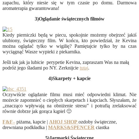
zapachu, który niesie się w tym czasie po domu. Darmowa
aromaterapia gwarantowana!
3)Oglądanie świątecznych filmów
Kiedy pierniczki będą w piecu, spokojnie możemy obejrzeć jakiś
ulubiony, świąteczny film. W końcu, kto powiedział, że Kevina
można oglądać tylko w wigilię? Pamiętajcie tylko by na czas
wyciągnąć Wasze wypieki z piekarnika.
Jeśli tak jak ja lubicie perypetie Kevina, zapraszam Was na małą
podróż jego śladami po NY. Zerknijcie
tutaj
.
4)Skarpety + kapcie
Oczywiście oglądanie filmu musi mieć odpowiedni klimat. Nie
możecie zapomnieć o ciepłych skarpetach i kapciach. Słyszałam, że
„znacząco wpływają na obniżenie stresu” i potrafią zrelaksować
równie dobrze jak gorąca kąpiel 🙂
F&F
–
piżama, kapcie |
AHOJ SHOP
ozdoby świąteczne,
drewniana podkładka |
MARKS&SPENCER
ciastka
5)Jarmarki Świąteczne