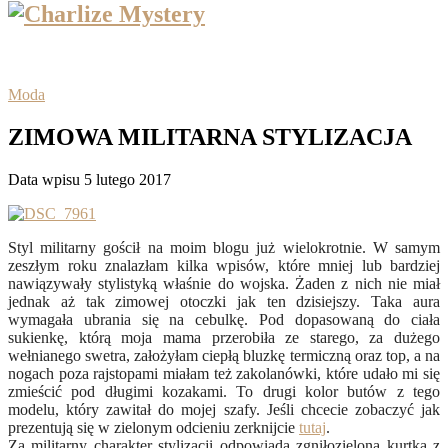
Moda
ZIMOWA MILITARNA STYLIZACJA
Data wpisu 5 lutego 2017
Styl militarny gościł na moim blogu już wielokrotnie. W samym
zeszłym roku znalazłam kilka wpisów, które mniej lub bardziej
nawiązywały stylistyką właśnie do wojska. Żaden z nich nie miał
jednak aż tak zimowej otoczki jak ten dzisiejszy. Taka aura
wymagała ubrania się na cebulkę. Pod dopasowaną do ciała
sukienkę, którą moja mama przerobiła ze starego, za dużego
wełnianego swetra, założyłam ciepłą bluzkę termiczną oraz top, a na
nogach poza rajstopami miałam też zakolanówki, które udało mi się
zmieścić pod długimi kozakami. To drugi kolor butów z tego
modelu, który zawitał do mojej szafy. Jeśli chcecie zobaczyć jak
prezentują się w zielonym odcieniu zerknijcie
tutaj
.
Za militarny charakter stylizacji odpowiada zgniłozielona kurtka z