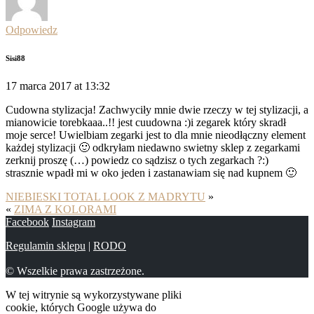
Odpowiedz
Sisi88
17 marca 2017 at 13:32
Cudowna stylizacja! Zachwyciły mnie dwie rzeczy w tej stylizacji, a
mianowicie torebkaaa..!! jest cuudowna :)i zegarek który skradł
moje serce! Uwielbiam zegarki jest to dla mnie nieodłączny element
każdej stylizacji 🙂 odkryłam niedawno swietny sklep z zegarkami
zerknij proszę (…) powiedz co sądzisz o tych zegarkach ?:)
strasznie wpadł mi w oko jeden i zastanawiam się nad kupnem 🙂
NIEBIESKI TOTAL LOOK Z MADRYTU
»
«
ZIMA Z KOLORAMI
Facebook
Instagram
Regulamin sklepu
|
RODO
© Wszelkie prawa zastrzeżone.
W tej witrynie są wykorzystywane pliki
cookie, których Google używa do