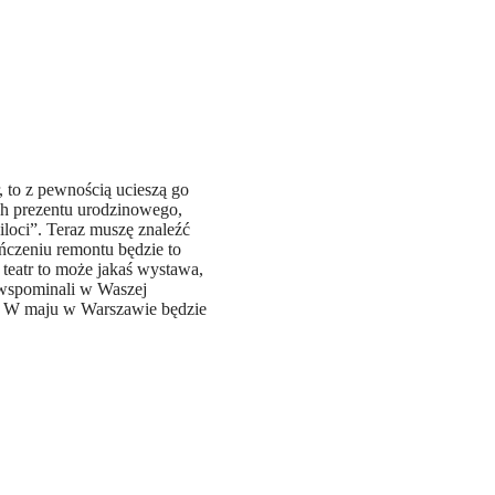
r, to z pewnością ucieszą go
ach prezentu urodzinowego,
iloci”. Teraz muszę znaleźć
ńczeniu remontu będzie to
e teatr to może jakaś wystawa,
 wspominali w Waszej
o. W maju w Warszawie będzie