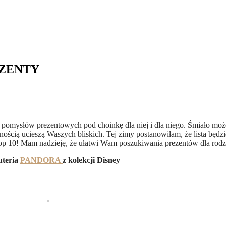
EZENTY
 pomysłów prezentowych pod choinkę dla niej i dla niego. Śmiało może
wnością ucieszą Waszych bliskich. Tej zimy postanowiłam, że lista będzi
top 10! Mam nadzieję, że ułatwi Wam poszukiwania prezentów dla rodzin
uteria
PANDORA
z kolekcji Disney