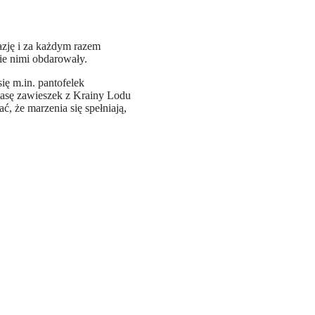
kazję i za każdym razem
ie nimi obdarowały.
ię m.in. pantofelek
 masę zawieszek z Krainy Lodu
ć, że marzenia się spełniają,