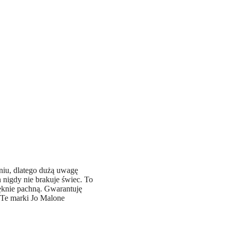
niu, dlatego dużą uwagę
 nigdy nie brakuje świec. To
ięknie pachną. Gwarantuję
 Te marki Jo Malone