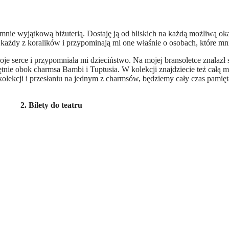
a mnie wyjątkową biżuterią. Dostaję ją od bliskich na każdą możliwą o
każdy z koralików i przypominają mi one właśnie o osobach, które mn
 serce i przypomniała mi dzieciństwo. Na mojej bransoletce znalazł s
ętnie obok charmsa Bambi i Tuptusia. W kolekcji znajdziecie też całą
kolekcji i przesłaniu na jednym z charmsów, będziemy cały czas pamięta
2. Bilety do teatru