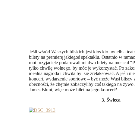
Jeśli wśród Waszych bliskich jest ktoś kto uwielbia teat
bilety na premierę jakiegoś spektaklu. Ostatnio w ram
moi przyjaciele podarowali mi dwa bilety na musical “P
tylko chwilę wolnego, by móc je wykorzystać. Po zako
idealna nagroda i chwila by się zrelaksować. A jeśli ni
koncert, wydarzenie sportowe – być może Wasi bliscy
obecności, że chętnie zobaczyliby coś takiego na żyw
James Blunt, więc może bilet na jego koncert?
3. Świeca