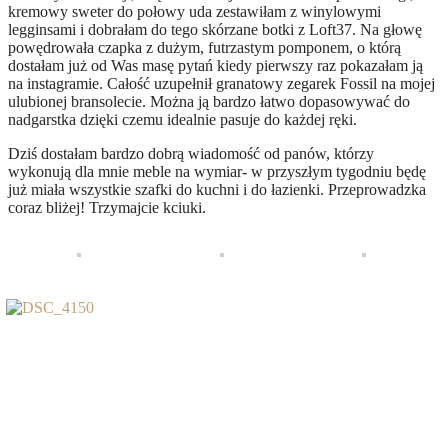
kremowy sweter do połowy uda zestawiłam z winylowymi
legginsami i dobrałam do tego skórzane botki z Loft37. Na głowę
powędrowała czapka z dużym, futrzastym pomponem, o którą
dostałam już od Was masę pytań kiedy pierwszy raz pokazałam ją
na instagramie. Całość uzupełnił granatowy zegarek Fossil na mojej
ulubionej bransolecie. Można ją bardzo łatwo dopasowywać do
nadgarstka dzięki czemu idealnie pasuje do każdej ręki.
Dziś dostałam bardzo dobrą wiadomość od panów, którzy
wykonują dla mnie meble na wymiar- w przyszłym tygodniu będę
już miała wszystkie szafki do kuchni i do łazienki. Przeprowadzka
coraz bliżej! Trzymajcie kciuki.