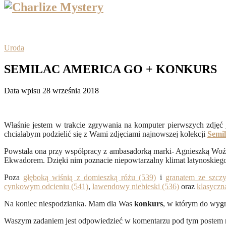
Uroda
SEMILAC AMERICA GO + KONKURS
Data wpisu 28 września 2018
Właśnie jestem w trakcie zgrywania na komputer pierwszych zdjęć
chciałabym podzielić się z Wami zdjęciami najnowszej kolekcji
Semi
Powstała ona przy współpracy z ambasadorką marki- Agnieszką Woźni
Ekwadorem. Dzięki nim poznacie niepowtarzalny klimat latynoskieg
Poza
głęboką wiśnią z domieszką różu (539)
i
granatem ze szczy
cynkowym odcieniu (541)
,
lawendowy niebieski (536)
oraz
klasyczn
Na koniec niespodzianka. Mam dla Was
konkurs
, w którym do wygr
Waszym zadaniem jest odpowiedzieć w komentarzu pod tym postem 