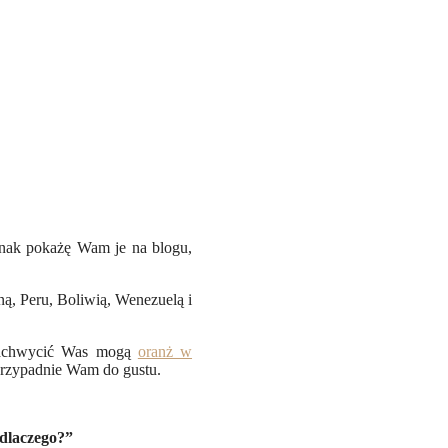
dnak pokażę Wam je na blogu,
ą, Peru, Boliwią, Wenezuelą i
 zachwycić Was mogą
oranż w
 przypadnie Wam do gustu.
 dlaczego?”