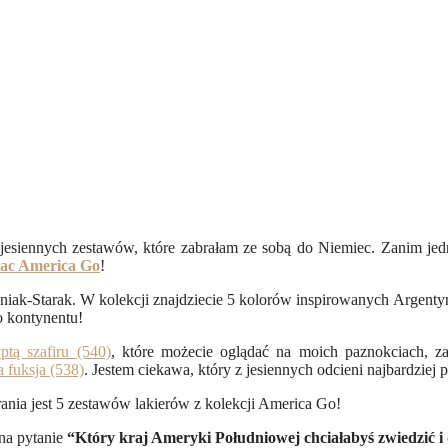
 jesiennych zestawów, które zabrałam ze sobą do Niemiec. Zanim je
lac America Go
!
ak-Starak. W kolekcji znajdziecie 5 kolorów inspirowanych Argentyn
o kontynentu!
ptą szafiru (540)
, które możecie oglądać na moich paznokciach,
a fuksja (538)
. Jestem ciekawa, który z jesiennych odcieni najbardziej
ania jest 5 zestawów lakierów z kolekcji America Go!
na pytanie
“Który kraj Ameryki Południowej chciałabyś zwiedzić i