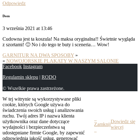
Odpowiedz
Dom
3 września 2021 at 13:46
Cudowna jest ta koszula! Na maksa oryginalna!! Świetnie wygląda
z szortami! 🙂 No i do tego te buty i sceneria… Wow!
GARNITUR NA DWA SPOSOBY
»
«
NOWOJORSKIE PLAKATY W NASZYM SALONIE
Facebook
Instagram
Regulamin sklepu
|
RODO
© Wszelkie prawa zastrzeżone.
W tej witrynie są wykorzystywane pliki
cookie, których Google używa do
świadczenia swoich usług i analizowania
ruchu. Twój adres IP i nazwa klienta
użytkownika oraz dane dotyczące
Dowiedz się
Zamknij
wydajności i bezpieczeństwa są
więcej
udostępniane firmie Google, by zapewnić
odpowiednią jakość usług, generować