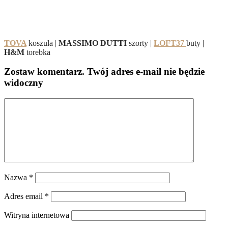
TOVA
koszula |
MASSIMO DUTTI
szorty |
LOFT37
buty |
H&M
torebka
Zostaw komentarz
. Twój adres e-mail nie będzie
widoczny
Nazwa
*
Adres email
*
Witryna internetowa