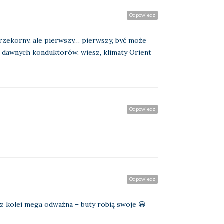
Odpowiedz
przekorny, ale pierwszy… pierwszy, być może
m dawnych konduktorów, wiesz, klimaty Orient
Odpowiedz
Odpowiedz
a z kolei mega odważna – buty robią swoje 😀