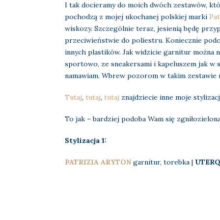
I tak docieramy do moich dwóch zestawów, któr
pochodzą z mojej ukochanej polskiej marki
Pat
wiskozy. Szczególnie teraz, jesienią będę przy
przeciwieństwie do poliestru. Koniecznie podc
innych plastików. Jak widzicie garnitur można 
sportowo, ze sneakersami i kapeluszem jak w sz
namawiam. Wbrew pozorom w takim zestawie mo
Tutaj
,
tutaj
,
tutaj
znajdziecie inne moje stylizac
To jak – bardziej podoba Wam się zgniłozielona
Stylizacja 1:
PATRIZIA ARYTON
garnitur, torebka |
UTER