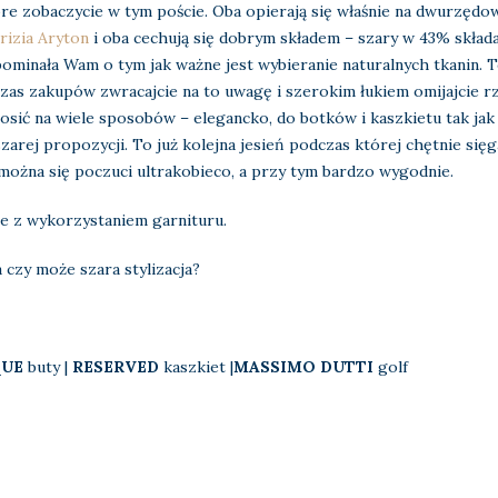
e zobaczycie w tym poście. Oba opierają się właśnie na dwurzędowy
rizia Aryton
i oba cechują się dobrym składem – szary w 43% składa 
pominała Wam o tym jak ważne jest wybieranie naturalnych tkanin. 
zas zakupów zwracajcie na to uwagę i szerokim łukiem omijajcie r
nosić na wiele sposobów – elegancko, do botków i kaszkietu tak ja
arej propozycji. To już kolejna jesień podczas której chętnie się
żna się poczuci ultrakobieco, a przy tym bardzo wygodnie.
je z wykorzystaniem garnituru.
 czy może szara stylizacja?
QUE
buty |
RESERVED
kaszkiet |
MASSIMO DUTTI
golf