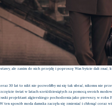
tawy, ale zanim do nich przejdę i poproszę Was byście dali znać, 
.
 teraz 30 lat to nikt nie pozwoliłby mi się tak ubrać, nikomu nie p
 szczęście świat w latach sześćdziesiątych za pomocą swoich mod
ancuski projektant algierskiego pochodzenia jako pierwszy, w roku 
 ten sposób moda damska zaczęła się zmieniać i chłonąć coraz wi