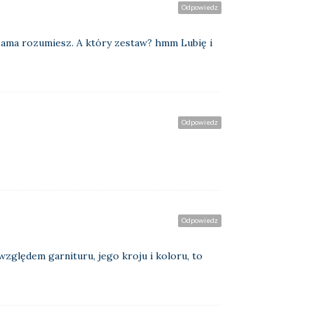
Odpowiedz
, sama rozumiesz. A który zestaw? hmm Lubię i
Odpowiedz
Odpowiedz
zględem garnituru, jego kroju i koloru, to