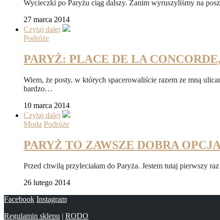
Wycieczki po Paryżu ciąg dalszy. Zanim wyruszyliśmy na posz
27 marca 2014
Czytaj dalej
Podróże
PARYŻ: PLACE DE LA CONCORDE,
Wiem, że posty, w których spacerowaliście razem ze mną ulica
bardzo…
10 marca 2014
Czytaj dalej
Moda
Podróże
PARYŻ TO ZAWSZE DOBRA OPCJA
Przed chwilą przyleciałam do Paryża. Jestem tutaj pierwszy ra
26 lutego 2014
Facebook
Instagram
Regulamin sklepu
|
RODO