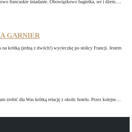
ypowo francuskie śniadanie. Obowiązkowo bagietka, ser i dżem.…
RA GARNIER
na krótką (jedną z dwóch!) wycieczkę po stolicy Francji. Jestem
am zrobić dla Was krótką relację z okolic hotelu. Przez kolejne…