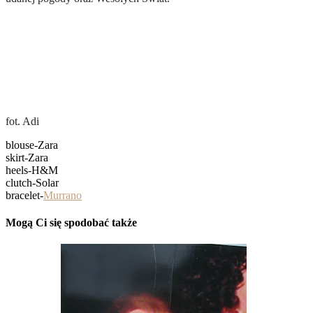
fot. Adi
blouse-Zara
skirt-Zara
heels-H&M
clutch-Solar
bracelet-
Murrano
Mogą Ci się spodobać także