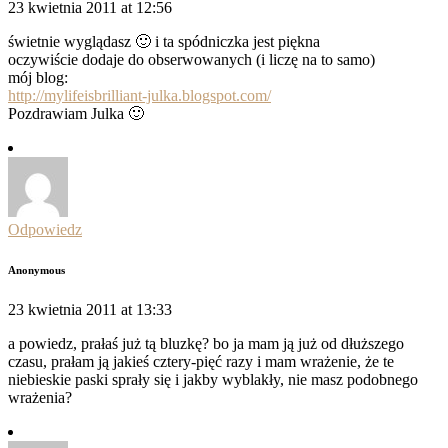
23 kwietnia 2011 at 12:56
świetnie wyglądasz 🙂 i ta spódniczka jest piękna
oczywiście dodaje do obserwowanych (i liczę na to samo)
mój blog:
http://mylifeisbrilliant-julka.blogspot.com/
Pozdrawiam Julka 🙂
Odpowiedz
Anonymous
23 kwietnia 2011 at 13:33
a powiedz, prałaś już tą bluzkę? bo ja mam ją już od dłuższego
czasu, prałam ją jakieś cztery-pięć razy i mam wrażenie, że te
niebieskie paski sprały się i jakby wyblakły, nie masz podobnego
wrażenia?