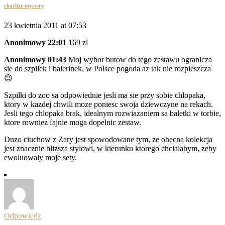
charlize mystery
23 kwietnia 2011 at 07:53
Anonimowy 22:01
169 zl
Anonimowy 01:43
Moj wybor butow do tego zestawu ogranicza
sie do szpilek i balerinek, w Polsce pogoda az tak nie rozpieszcza
😉
Szpilki do zoo sa odpowiednie jesli ma sie przy sobie chlopaka,
ktory w kazdej chwili moze poniesc swoja dziewczyne na rekach.
Jesli tego chlopaka brak, idealnym rozwiazaniem sa baletki w torbie,
ktore rowniez fajnie moga dopelnic zestaw.
Duzo ciuchow z Zary jest spowodowane tym, ze obecna kolekcja
jest znacznie blizsza stylowi, w kierunku ktorego chcialabym, zeby
ewoluowaly moje sety.
Odpowiedz