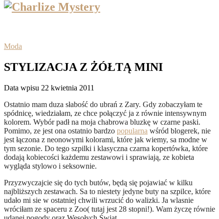
Moda
STYLIZACJA Z ŻÓŁTĄ MINI
Data wpisu 22 kwietnia 2011
Ostatnio mam duza słabość do ubrań z Zary. Gdy zobaczyłam te
spódnicę, wiedziałam, ze chce połączyć ja z równie intensywnym
kolorem. Wybór padł na moja chabrowa bluzkę w czarne paski.
Pomimo, ze jest ona ostatnio bardzo
popularna
wśród blogerek, nie
jest łączona z neonowymi kolorami, które jak wiemy, sa modne w
tym sezonie. Do tego szpilki i klasyczna czarna kopertówka, które
dodają kobiecości każdemu zestawowi i sprawiają, ze kobieta
wygląda stylowo i seksownie.
Przyzwyczajcie się do tych butów, będą się pojawiać w kilku
najbliższych zestawach. Sa to niestety jedyne buty na szpilce, które
udało mi sie w ostatniej chwili wrzucić do walizki. Ja wlasnie
wróciłam ze spaceru z Zoo( tutaj jest 28 stopni!). Wam życzę równie
udanej pogody oraz Wesołych Świat.