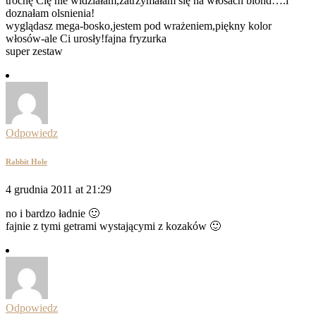
trochę Cię nie widziałam,zatrzymałam się na włosach blond….i
doznałam olsnienia!
wyglądasz mega-bosko,jestem pod wrażeniem,piękny kolor
włosów-ale Ci urosły!fajna fryzurka
super zestaw
Odpowiedz
Rabbit Hole
4 grudnia 2011 at 21:29
no i bardzo ładnie 🙂
fajnie z tymi getrami wystającymi z kozaków 🙂
Odpowiedz