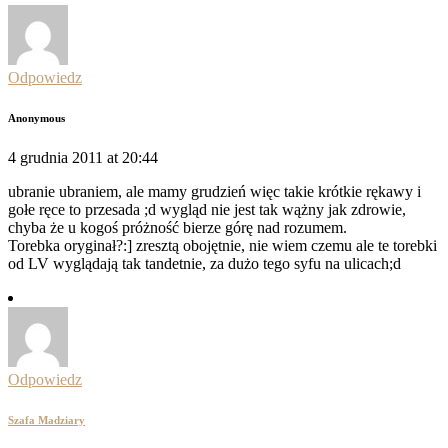
Odpowiedz
Anonymous
4 grudnia 2011 at 20:44
ubranie ubraniem, ale mamy grudzień więc takie krótkie rękawy i
gołe ręce to przesada ;d wygląd nie jest tak wążny jak zdrowie,
chyba że u kogoś próżność bierze górę nad rozumem.
Torebka oryginał?:] zresztą obojętnie, nie wiem czemu ale te torebki
od LV wyglądają tak tandetnie, za dużo tego syfu na ulicach;d
Odpowiedz
Szafa Madziary