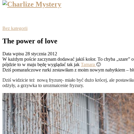
Bez kategorii
The power of love
Data wpisu 28 stycznia 2012
W każdym poście zaczynam dodawać jakiś kolor. To chyba „szare” otoc
pójdzie to w maju będę wyglądać tak jak
Tamara
🙂
Dziś pomarańczowe rurki zestawiłam z moim nowym nabytkiem – bluz
Dziś widzicie też nową fryzurę- miało być dużo krócej, ale postawiła
odżyły, a grzywka to urozmaicenie fryzury.