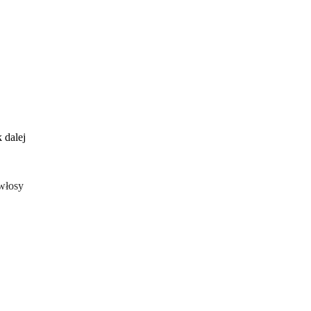
 dalej
 włosy