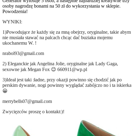
Generator wylosuje 5 osób, a następnie najbardziej kreatywne trzy
osoby nagrodzę bonami na 50 zł do wykorzystania w sklepie.
Powodzenia!
WYNIKI:
1)Powodujące że każdy się za mną obejrzy, oryginalne, takie abym
nie musiała stawać na palcach chcąc dać buziaka mojemu
ukochanemu W. !
nrabol93@gmail.com
2) Eleganckie jak Angelina Jolie, oryginalne jak Lady Gaga,
sexowne jak Megan Fox 😉 660911@wp.pl
3)Ideał jest taki :ładne, przy okazji powinno się chodzić jak po
perskim dywanie, nogi powinny wyglądać zabójczo no i ta iskierka
😀
merrybells07@gmail.com
Zwycięzców proszę o kontakt:)!