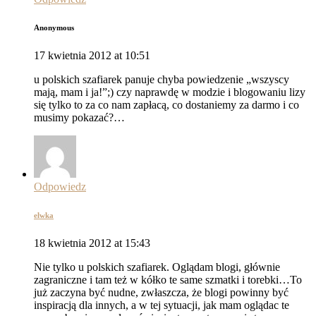
Anonymous
17 kwietnia 2012 at 10:51
u polskich szafiarek panuje chyba powiedzenie „wszyscy
mają, mam i ja!”;) czy naprawdę w modzie i blogowaniu lizy
się tylko to za co nam zapłacą, co dostaniemy za darmo i co
musimy pokazać?…
Odpowiedz
elwka
18 kwietnia 2012 at 15:43
Nie tylko u polskich szafiarek. Oglądam blogi, głównie
zagraniczne i tam też w kółko te same szmatki i torebki…To
już zaczyna być nudne, zwłaszcza, że blogi powinny być
inspiracją dla innych, a w tej sytuacji, jak mam oglądac te