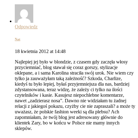
Odpowiedz
Nat
18 kwietnia 2012 at 14:48
Najlepiej jej było w blondzie, z czasem gdy zaczęła włosy
przyciemniać, blog stawał się coraz gorszy, stylizacje
oklepane, a i sama Karolina straciła swój urok. Nie wiem czy
tylko ja zauważyłam taką zależność? Szkoda, Charlize,
kiedyś tu było lepiej, byłaś przyjemniejsza dla nas, bardziej
zdystansowana, teraz widzę, że zależy ci tylko na ilości
czytelników i kasie. Kasujesz niepochlebne komentarze,
nawet „zadzierasz nosa”. Dawno nie widziałam tu żadnej
relacji z jakiegoś pokazu, czyżby cie nie zapraszali? a może ty
uważasz, że polskie fashion weeki są dla plebsu? Ach
zapomniałam, że twój blog jest adresowany głównie do
klientek Zary, bo w końcu w Polsce nie mamy innych
sklepów.