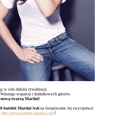
zę
w celu dalszej rywalizacji.
j Waszego wsparcia i dodatkowych głosów.
ć nową twarzą Martini!
0 butelek Martini Asti
na świętowanie Jej zwycięstwa!
i
http://
royalecasting.martini.com/
!