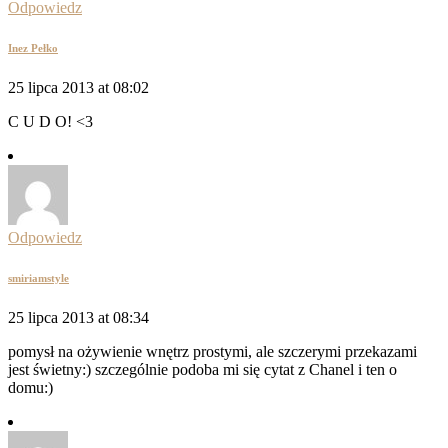
Odpowiedz
Inez Pełko
25 lipca 2013 at 08:02
C U D O! <3
Odpowiedz
smiriamstyle
25 lipca 2013 at 08:34
pomysł na ożywienie wnętrz prostymi, ale szczerymi przekazami
jest świetny:) szczególnie podoba mi się cytat z Chanel i ten o
domu:)