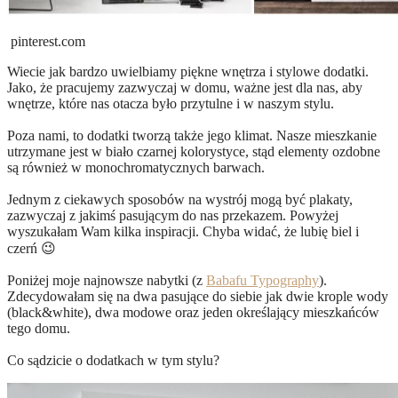
pinterest.com
Wiecie jak bardzo uwielbiamy piękne wnętrza i stylowe dodatki.
Jako, że pracujemy zazwyczaj w domu, ważne jest dla nas, aby
wnętrze, które nas otacza było przytulne i w naszym stylu.
Poza nami, to dodatki tworzą także jego klimat. Nasze mieszkanie
utrzymane jest w biało czarnej kolorystyce, stąd elementy ozdobne
są również w monochromatycznych barwach.
Jednym z ciekawych sposobów na wystrój mogą być plakaty,
zazwyczaj z jakimś pasującym do nas przekazem. Powyżej
wyszukałam Wam kilka inspiracji. Chyba widać, że lubię biel i
czerń 😉
Poniżej moje najnowsze nabytki (z
Babafu Typography
).
Zdecydowałam się na dwa pasujące do siebie jak dwie krople wody
(black&white), dwa modowe oraz jeden określający mieszkańców
tego domu.
Co sądzicie o dodatkach w tym stylu?