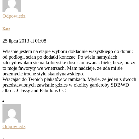
Odpowiedz
Kate
25 lipca 2013 at 01:08
Własnie jestem na etapie wyboru dokladnie wszystkiego do domu:
od podlogi, scian po dodatki konczac. Po wielu namyslach
zdecydowałam sie na kolorystke dosc stonowana: biele, beze, brazy
to moje faworyty we wnetrzach. Mam nadzieje, ze uda mi sie
przemycic troche stylu skandynawskiego.
Wracajac do Twoich plakatów w ramkach. Mysle, ze jeden z dwoch
przedstawionych zawisnie gdzies w okolicy garderoby SDBWD
albo …Classy and Fabulous CC
Odpowiedz