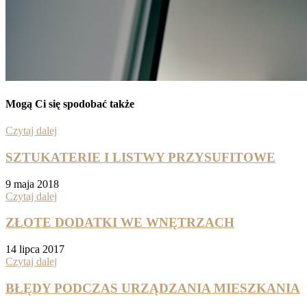
Mogą Ci się spodobać także
Czytaj dalej
SZTUKATERIE I LISTWY PRZYSUFITOWE
9 maja 2018
Czytaj dalej
ZŁOTE DODATKI WE WNĘTRZACH
14 lipca 2017
Czytaj dalej
BŁĘDY PODCZAS URZĄDZANIA MIESZKANIA