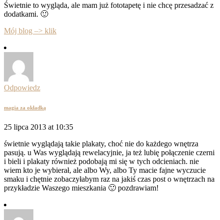
Świetnie to wygląda, ale mam już fototapetę i nie chcę przesadzać z
dodatkami. 🙂
Mój blog –> klik
Odpowiedz
magia za okładką
25 lipca 2013 at 10:35
świetnie wyglądają takie plakaty, choć nie do każdego wnętrza
pasują. u Was wyglądają rewelacyjnie, ja też lubię połączenie czerni
i bieli i plakaty również podobają mi się w tych odcieniach. nie
wiem kto je wybierał, ale albo Wy, albo Ty macie fajne wyczucie
smaku i chętnie zobaczyłabym raz na jakiś czas post o wnętrzach na
przykładzie Waszego mieszkania 🙂 pozdrawiam!