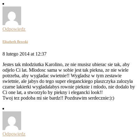
Odpowiedz
Elisabeth Brzeski
8 lutego 2014 at 12:37
Jestes tak mlodziutka Karolino, ze nie musisz ubierac sie tak, aby
odjelo Ci lat. Mlodosc sama w sobie jest tak piekna, ze nie wiele
potrzeba, aby wygladac swietnie!! Wygladsz w tym zestawie
swietnie, ale jabys do tego super eleganckiego plaszczyka zalozyla
czarne lakierki wygladalabys rownie pieknie i mlodo, nie dodalo by
Ci one lat, a stworzylo by piekny i elegancki look!!
Twoj tez podoba mi sie bardz!! Pozdrawim serdecznie:):)
Odpowiedz