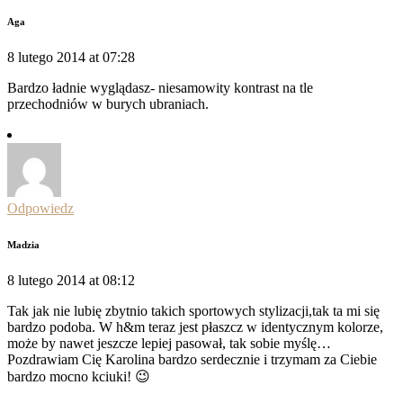
Aga
8 lutego 2014 at 07:28
Bardzo ładnie wyglądasz- niesamowity kontrast na tle
przechodniów w burych ubraniach.
Odpowiedz
Madzia
8 lutego 2014 at 08:12
Tak jak nie lubię zbytnio takich sportowych stylizacji,tak ta mi się
bardzo podoba. W h&m teraz jest płaszcz w identycznym kolorze,
może by nawet jeszcze lepiej pasował, tak sobie myślę…
Pozdrawiam Cię Karolina bardzo serdecznie i trzymam za Ciebie
bardzo mocno kciuki! 😉