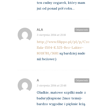
ten cudny zegarek, który mam
już od ponad pół roku…
ALA
Odpowiedz
3 sierpnia 2014 at 21:18
http://www.filippo.pl/pl/p/Czolenka-
Sala-1504-K.525-Bez-Lakier-
8018781/3681
są bardziej nude
niż beżowe:)
A
Odpowiedz
3 sierpnia 2014 at 21:48
Gładkie, matowe szpilki nude z
badury(kupione 2mce temu)-
bardzo wygodne i pięknie leżą.