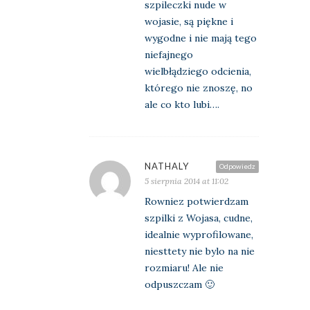
szpileczki nude w
wojasie, są piękne i
wygodne i nie mają tego
niefajnego
wielbłądziego odcienia,
którego nie znoszę, no
ale co kto lubi….
NATHALY
Odpowiedz
5 sierpnia 2014 at 11:02
Rowniez potwierdzam
szpilki z Wojasa, cudne,
idealnie wyprofilowane,
niesttety nie bylo na nie
rozmiaru! Ale nie
odpuszczam 🙂