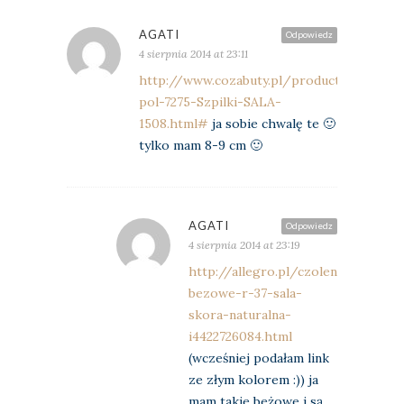
AGATI
Odpowiedz
4 sierpnia 2014 at 23:11
http://www.cozabuty.pl/product-
pol-7275-Szpilki-SALA-
1508.html#
ja sobie chwalę te 🙂
tylko mam 8-9 cm 🙂
AGATI
Odpowiedz
4 sierpnia 2014 at 23:19
http://allegro.pl/czolenka-
bezowe-r-37-sala-
skora-naturalna-
i4422726084.html
(wcześniej podałam link
ze złym kolorem :)) ja
mam takie beżowe i są