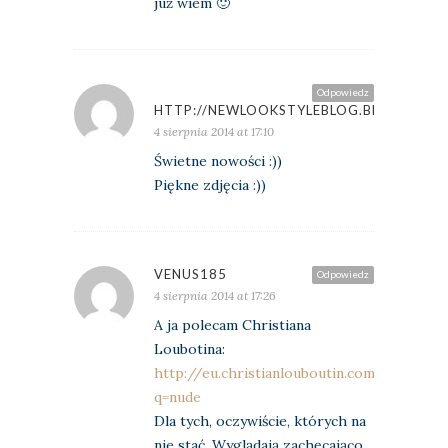
już wiem 🙂
Odpowiedz
HTTP://NEWLOOKSTYLEBLOG.BLOGSPOT.
4 sierpnia 2014 at 17:10
Świetne nowości :))
Piękne zdjęcia :))
VENUS185
Odpowiedz
4 sierpnia 2014 at 17:26
A ja polecam Christiana
Loubotina:
http://eu.christianlouboutin.com/uk_en/c
q=nude
Dla tych, oczywiście, których na
nie stać. Wyglądają zachęcająco…