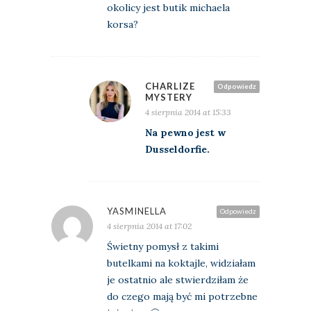
okolicy jest butik michaela
korsa?
CHARLIZE
Odpowiedz
MYSTERY
4 sierpnia 2014 at 15:33
Na pewno jest w
Dusseldorfie.
YASMINELLA
Odpowiedz
4 sierpnia 2014 at 17:02
Świetny pomysł z takimi
butelkami na koktajle, widziałam
je ostatnio ale stwierdziłam że
do czego mają być mi potrzebne