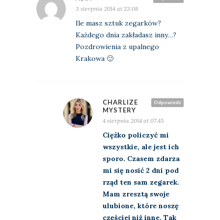
3 sierpnia 2014 at 23:08
Ile masz sztuk zegarków?
Każdego dnia zakładasz inny…?
Pozdrowienia z upalnego
Krakowa 🙂
CHARLIZE
Odpowiedz
MYSTERY
4 sierpnia 2014 at 07:45
Ciężko policzyć mi
wszystkie, ale jest ich
sporo. Czasem zdarza
mi się nosić 2 dni pod
rząd ten sam zegarek.
Mam zresztą swoje
ulubione, które noszę
częściej niż inne. Tak