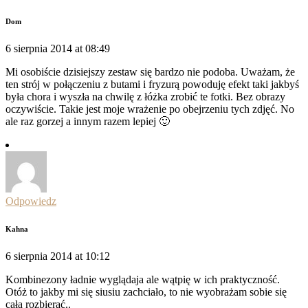
Dom
6 sierpnia 2014 at 08:49
Mi osobiście dzisiejszy zestaw się bardzo nie podoba. Uważam, że
ten strój w połączeniu z butami i fryzurą powoduję efekt taki jakbyś
była chora i wyszła na chwilę z łóżka zrobić te fotki. Bez obrazy
oczywiście. Takie jest moje wrażenie po obejrzeniu tych zdjęć. No
ale raz gorzej a innym razem lepiej 🙂
Odpowiedz
Kahna
6 sierpnia 2014 at 10:12
Kombinezony ładnie wyglądaja ale wątpię w ich praktyczność.
Otóż to jakby mi się siusiu zachciało, to nie wyobrażam sobie się
cała rozbierać..