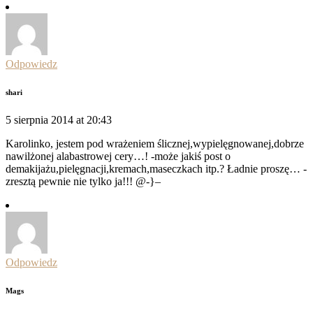
Odpowiedz
shari
5 sierpnia 2014 at 20:43
Karolinko, jestem pod wrażeniem ślicznej,wypielęgnowanej,dobrze
nawilżonej alabastrowej cery…! -może jakiś post o
demakijażu,pielęgnacji,kremach,maseczkach itp.? Ładnie proszę… -
zresztą pewnie nie tylko ja!!! @-}–
Odpowiedz
Mags