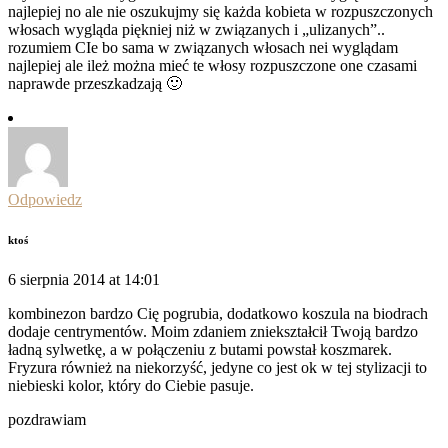
najlepiej no ale nie oszukujmy się każda kobieta w rozpuszczonych
włosach wygląda piękniej niż w związanych i „ulizanych”..
rozumiem CIe bo sama w związanych włosach nei wyglądam
najlepiej ale ileż można mieć te włosy rozpuszczone one czasami
naprawde przeszkadzają 🙂
Odpowiedz
ktoś
6 sierpnia 2014 at 14:01
kombinezon bardzo Cię pogrubia, dodatkowo koszula na biodrach
dodaje centrymentów. Moim zdaniem zniekształcił Twoją bardzo
ładną sylwetkę, a w połączeniu z butami powstał koszmarek.
Fryzura również na niekorzyść, jedyne co jest ok w tej stylizacji to
niebieski kolor, który do Ciebie pasuje.
pozdrawiam