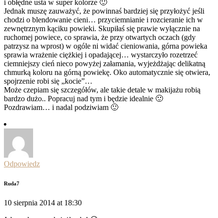
i obłędne usta w super kolorze 🙂
Jednak muszę zauważyć, że powinnaś bardziej się przyłożyć jeśli
chodzi o blendowanie cieni… przyciemnianie i rozcieranie ich w
zewnętrznym kąciku powieki. Skupiłaś się prawie wyłącznie na
ruchomej powiece, co sprawia, że przy otwartych oczach (gdy
patrzysz na wprost) w ogóle ni widać cieniowania, górna powieka
sprawia wrażenie ciężkiej i opadającej… wystarczyło rozetrzeć
ciemniejszy cień nieco powyżej załamania, wyjeżdżając delikatną
chmurką koloru na górną powiekę. Oko automatycznie się otwiera,
spojrzenie robi się „kocie”…
Może czepiam się szczegółów, ale takie detale w makijażu robią
bardzo dużo.. Popracuj nad tym i będzie idealnie 🙂
Pozdrawiam… i nadal podziwiam 🙂
Odpowiedz
Ruda7
10 sierpnia 2014 at 18:30