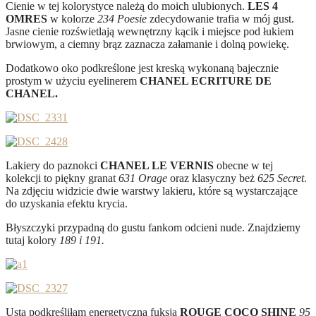
Cienie w tej kolorystyce należą do moich ulubionych.
LES 4
OMRES
w kolorze
234 Poesie
zdecydowanie trafia w mój gust.
Jasne cienie rozświetlają wewnętrzny kącik i miejsce pod łukiem
brwiowym, a ciemny brąz zaznacza załamanie i dolną powiekę.
Dodatkowo oko podkreślone jest kreską wykonaną bajecznie
prostym w użyciu eyelinerem
CHANEL ECRITURE DE
CHANEL.
Lakiery do paznokci
CHANEL LE VERNIS
obecne w tej
kolekcji to piękny granat
631 Orage
oraz klasyczny beż
625 Secret
.
Na zdjęciu widzicie dwie warstwy lakieru, które są wystarczające
do uzyskania efektu krycia.
Błyszczyki przypadną do gustu fankom odcieni nude. Znajdziemy
tutaj kolory
189 i 191.
Usta podkreśliłam energetyczną fuksją
ROUGE COCO SHINE
95