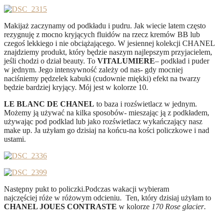
Makijaż zaczynamy od podkładu i pudru. Jak wiecie latem często
rezygnuję z mocno kryjących fluidów na rzecz kremów BB lub
czegoś lekkiego i nie obciążającego. W jesiennej kolekcji CHANEL
znajdziemy produkt, który będzie naszym najlepszym przyjacielem,
jeśli chodzi o dział beauty. To
VITALUMIERE
– podkład i puder
w jednym. Jego intensywność zależy od nas- gdy mocniej
naciśniemy pędzelek kabuki (cudownie miękki) efekt na twarzy
będzie bardziej kryjący. Mój jest w kolorze 10.
LE BLANC DE CHANEL
to baza i rozświetlacz w jednym.
Możemy ją używać na kilka sposobów- mieszając ją z podkładem,
używając pod podklad lub jako rozświetlacz wykańczający nasz
make up. Ja użyłam go dzisiaj na końcu-na kości policzkowe i nad
ustami.
Następny pukt to policzki.Podczas wakacji wybieram
najczęściej róże w różowym odcieniu. Ten, który dzisiaj użyłam to
CHANEL JOUES CONTRASTE
w kolorze
170 Rose glacier
.