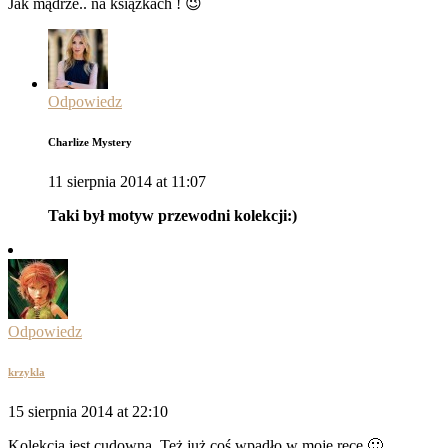
Jak mądrze.. na książkach ! 😉
Odpowiedz
Charlize Mystery
11 sierpnia 2014 at 11:07
Taki był motyw przewodni kolekcji:)
Odpowiedz
krzykla
15 sierpnia 2014 at 22:10
Kolekcja jest cudowna. Też już coś wpadło w moje ręce 🙂