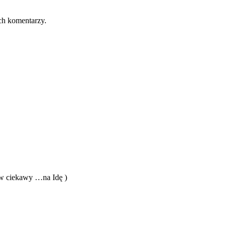
ch komentarzy.
taw ciekawy …na Idę )