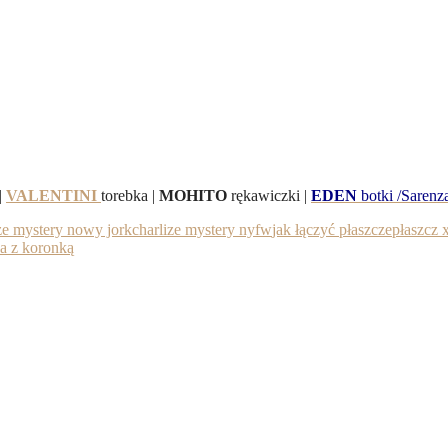
|
VALENTINI
torebka |
MOHITO
rękawiczki |
EDEN
botki /Sarenz
ze mystery nowy jork
charlize mystery nyfw
jak łączyć płaszcze
płaszcz 
a z koronką