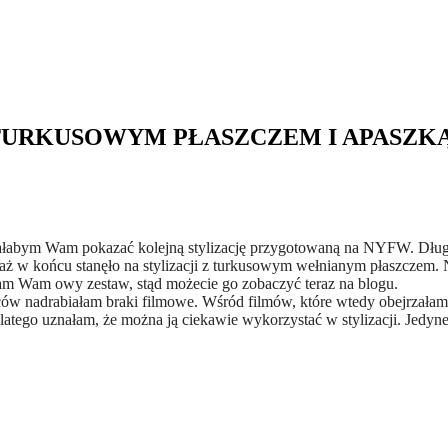
Z TURKUSOWYM PŁASZCZEM I APASZK
iałabym
Wam pokazać kolejną stylizację przygotowaną na NYFW. Dług
ż w końcu stanęło na stylizacji z turkusowym wełnianym płaszczem.
łam Wam owy zestaw, stąd możecie go zobaczyć teraz na blogu.
ców nadrabiałam braki filmowe. Wśród filmów, które wtedy obejrzałam
dlatego uznałam, że można ją ciekawie wykorzystać w stylizacji. Jedy