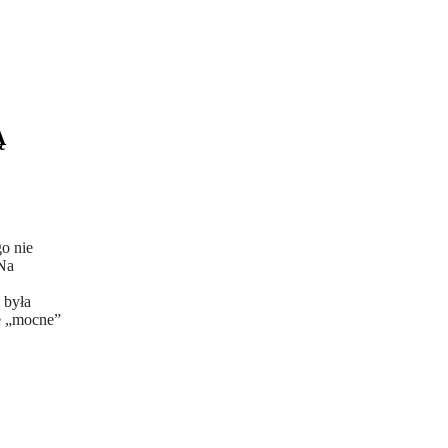
Ą
o nie
 Na
 była
ne „mocne”