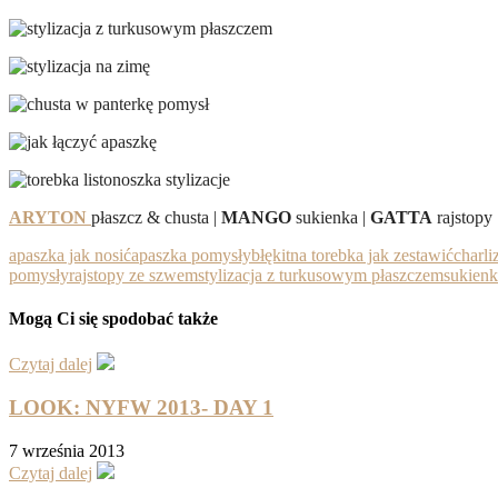
ARYTON
płaszcz & chusta |
MANGO
sukienka |
GATTA
rajstopy 
apaszka jak nosić
apaszka pomysły
błękitna torebka jak zestawić
charli
pomysły
rajstopy ze szwem
stylizacja z turkusowym płaszczem
sukienk
Mogą Ci się spodobać także
Czytaj dalej
LOOK: NYFW 2013- DAY 1
7 września 2013
Czytaj dalej