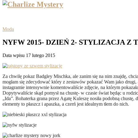
Moda
NYFW 2015- DZIEŃ 2- STYLIZACJA 
Data wpisu 17 lutego 2015
Za chwilę pokaz Badgley Mischka, ale zanim się na nim znajdę, chc
mogłam się zdecydować który z zestawów pokazać Wam jako drugi, a
instagramie intensywnie komentowaliście zdjęcie, na którym pokaza
Dopytywaliście skąd pomysł na chustę- w czasie świat będąc u rodzi
„Ida”. Bohaterka grana przez Agatę Kuleszę nosiła podobną chustę, 
elementy to płaszcz i apaszka, a czerń jest idealnym tłem do nich.