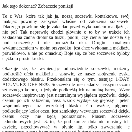
Jak tego dokonać? Zobaczcie poniżej!
Te z Was, które tak jak ja, noszą soczewki kontaktowe, swój
makijaż powinny zaczynać właśnie od założenia soczewek.
Dlaczego powinno się je zakładać przed wykonaniem makijażu, a
nie po? Tak naprawdę chodzi głównie o to by w trakcie ich
zakładania żadna drobinka tuszu, pudru, czy cienia nie dostała się
pod soczewkę i nie podrażniła oka. Drugim banalnym
wytłumaczeniem w moim przypadku, jest chęć wykonania makijażu
prawidłowo, a nie po omacku:) Boje się, że bez soczewek byłoby
ciężko o proste kreski.
Okazuje się, że wybierając odpowiednie soczewki, możemy
podkreślić efekt makijażu i sprawić, że nasze spojrzenie zyska
dodatkowego blasku. Przekonałam się o tym, testując 1-DAY
ACUVUE® DEFINE®. Soczewki te nie nadadzą naszym oczom
sztucznego koloru, a jedynie podkreślą ich naturalną barwę. Wzór
soczewek inspirowany jest naturalnym wyglądem tęczówki, dzięki
czemu po ich założeniu, nasz wzrok wydaje się głębszy i pełen
wspomnianego już wcześniej blasku. Co ważne, pigment
podkreślający kolor oczu, jest zamknięty wewnątrz soczewki dzięki
czemu oczy nie będą podrażnione. Plusem soczewek
jednodniowych jest też to, że pod koniec dnia nie musimy ich
czyścić, przechowywać w płynie itp. tylko zwyczajnie je