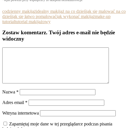
codzienny makijaż
idealny makijaż na co dzień
jak się malować na co
dzień
jak się łatwo pomalować
jak wykonać makijaż
make-up
tutorial
tutorial makijażowy
Zostaw komentarz
. Twój adres e-mail nie będzie
widoczny
Nazwa
*
Adres email
*
Witryna internetowa
Zapamiętaj moje dane w tej przeglądarce podczas pisania