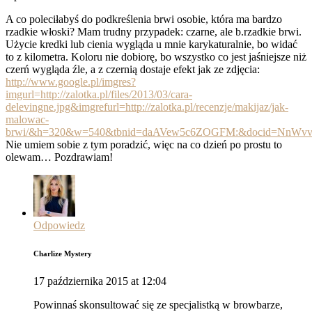
A co poleciłabyś do podkreślenia brwi osobie, która ma bardzo
rzadkie włoski? Mam trudny przypadek: czarne, ale b.rzadkie brwi.
Użycie kredki lub cienia wygląda u mnie karykaturalnie, bo widać
to z kilometra. Koloru nie dobiorę, bo wszystko co jest jaśniejsze niż
czerń wygląda źle, a z czernią dostaje efekt jak ze zdjęcia:
http://www.google.pl/imgres?
imgurl=http://zalotka.pl/files/2013/03/cara-
delevingne.jpg&imgrefurl=http://zalotka.pl/recenzje/makijaz/jak-
malowac-
brwi/&h=320&w=540&tbnid=daAVew5c6ZOGFM:&docid=Nn
Nie umiem sobie z tym poradzić, więc na co dzień po prostu to
olewam… Pozdrawiam!
Odpowiedz
Charlize Mystery
17 października 2015 at 12:04
Powinnaś skonsultować się ze specjalistką w browbarze,