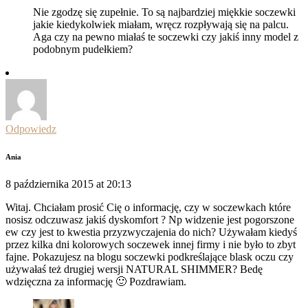
Nie zgodzę się zupełnie. To są najbardziej miękkie soczewki
jakie kiedykolwiek miałam, wręcz rozpływają się na palcu.
Aga czy na pewno miałaś te soczewki czy jakiś inny model z
podobnym pudełkiem?
Odpowiedz
Ania
8 października 2015 at 20:13
Witaj. Chciałam prosić Cię o informację, czy w soczewkach które
nosisz odczuwasz jakiś dyskomfort ? Np widzenie jest pogorszone
ew czy jest to kwestia przyzwyczajenia do nich? Używałam kiedyś
przez kilka dni kolorowych soczewek innej firmy i nie było to zbyt
fajne. Pokazujesz na blogu soczewki podkreślające blask oczu czy
używałaś też drugiej wersji NATURAL SHIMMER? Bedę
wdzięczna za informację 🙂 Pozdrawiam.