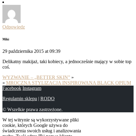
Odpowiedz
Miki
29 października 2015 at 09:39
Delikatny makijaż, taki kobiecy, a jednocześnie mający w sobie top
coś.
WYZWANIE – „BETTER SKIN”
»
«
MROCZNA STYLIZACJA INSPIROWANA BLACK OPIUM
Facebook
Instagram
Regulamin sklepu
|
RODO
© Wszelkie prawa zastrzeżone.
W tej witrynie są wykorzystywane pliki
cookie, których Google używa do
świadczenia swoich usług i analizowania