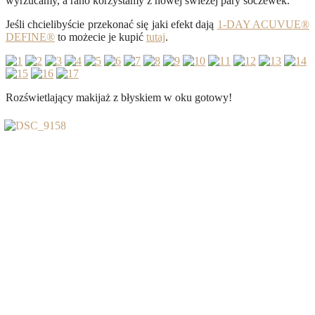
wyrzucamy, a rano korzystamy z nowej świeżej pary soczewek.
Jeśli chcielibyście przekonać się jaki efekt dają
1-DAY ACUVUE®
DEFINE®
to możecie je kupić
tutaj
.
Rozświetlający makijaż z błyskiem w oku gotowy!