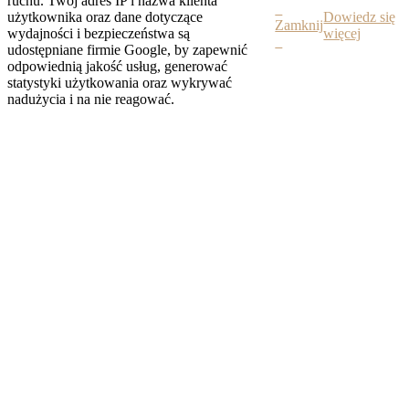
ruchu. Twój adres IP i nazwa klienta
użytkownika oraz dane dotyczące
Dowiedz się
Zamknij
wydajności i bezpieczeństwa są
więcej
udostępniane firmie Google, by zapewnić
odpowiednią jakość usług, generować
statystyki użytkowania oraz wykrywać
nadużycia i na nie reagować.