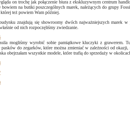
ląda on trochę jak połączenie biura z ekskluzywnym centrum handlo
 bowiem na butiki poszczególnych marek, należących do grupy Fossil. 
o której też powiem Wam później.
budynku znajdują się showroomy dwóch najważniejszych marek w po
 właśnie od nich rozpoczęliśmy zwiedzanie.
ossila mogliśmy wyrobić sobie pamiątkowe kluczyki z grawerem. T
e pasków do zegarków, które można zmieniać w zależności od okazji, s
bliska obejrzałam wszystkie modele, które trafią do sprzedaży w okolica