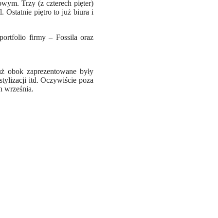
wym. Trzy (z czterech pięter)
Ostatnie piętro to już biura i
rtfolio firmy – Fossila oraz
uż obok zaprezentowane były
tylizacji itd. Oczywiście poza
ch września.