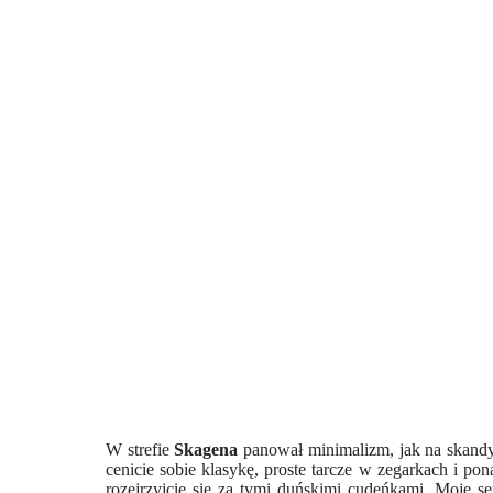
W strefie
Skagena
panował minimalizm, jak na skandy
cenicie sobie klasykę, proste tarcze w zegarkach i p
rozejrzyjcie się za tymi duńskimi cudeńkami. Moje ser