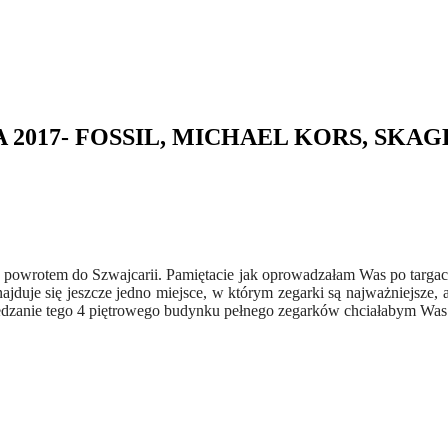
2017- FOSSIL, MICHAEL KORS, SKAG
 z powrotem do Szwajcarii. Pamiętacie jak oprowadzałam Was po targa
duje się jeszcze jedno miejsce, w którym zegarki są najważniejsze, a
iedzanie tego 4 piętrowego budynku pełnego zegarków chciałabym Was d