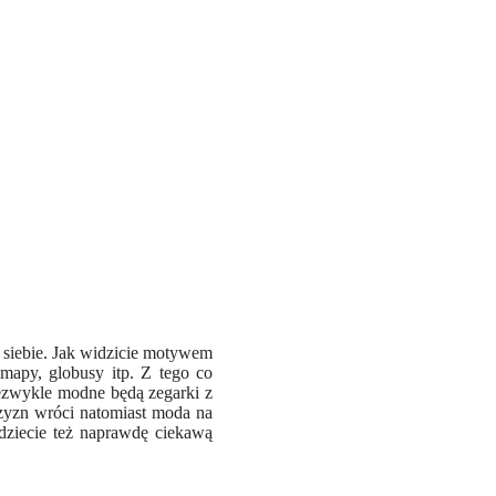
a siebie. Jak widzicie motywem
 mapy, globusy itp. Z tego co
ezwykle modne będą zegarki z
zyzn wróci natomiast moda na
jdziecie też naprawdę ciekawą