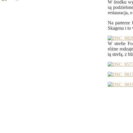
W środku wyg
są podzielone
restauracja, 
Na parterze 
Skagena i to
W strefie F
różne rodzaj
tą strefą, z 