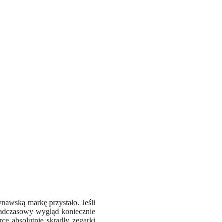
nawską markę przystało. Jeśli
onadczasowy wygląd koniecznie
ce absolutnie skradły zegarki