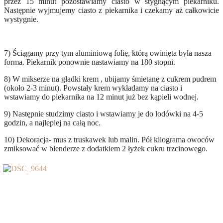
przez 15 minut pozostawiamy ciasto w stygnącym piekarniku.
Następnie wyjmujemy ciasto z piekarnika i czekamy aż całkowicie
wystygnie.
7) Ściągamy przy tym aluminiową folię, którą owinięta była nasza
forma. Piekarnik ponownie nastawiamy na 180 stopni.
8) W mikserze na gładki krem , ubijamy śmietanę z cukrem pudrem
(około 2-3 minut). Powstały krem wykładamy na ciasto i
wstawiamy do piekarnika na 12 minut już bez kąpieli wodnej.
9) Następnie studzimy ciasto i wstawiamy je do lodówki na 4-5
godzin, a najlepiej na całą noc.
10) Dekoracja- mus z truskawek lub malin. Pół kilograma owoców
zmiksować w blenderze z dodatkiem 2 łyżek cukru trzcinowego.