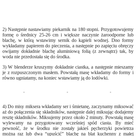
2) Następnie nastawiamy piekarnik na 180 stopni. Przygotowujemy
formę o średnicy 25-26 cm i większe naczynie żaroodporne lub
blachę, w którą wstawimy sernik do kąpieli wodnej. Dno formy
wykładamy papierem do pieczenia, a następnie po zapięciu obręczy
owijamy dokładnie blachę aluminiową folią (z zewnątrz) tak, by
woda nie przedostała się do środka.
3) W blenderze kruszymy dokładnie ciastka, a następnie mieszamy
je z rozpuszczonym masłem. Powstałą masę wkładamy do formy i
równo ugniatamy, na koniec wstawiamy ją do lodówki.
4) Do misy miksera wkładamy ser i śmietanę, zaczynamy miksować
aż do połączenia się składników, następnie dalej miksując dodajemy
resztę składników. Miksujemy przez około 2 minuty. Powstałą masę
wylewamy na przygotowany wcześniej spód ciasta. By mieć
pewność, że w środku nie zostały jakieś pęcherzyki powietrza
można raz lub dwa “upuścić” blachę na blat kuchenny z małej