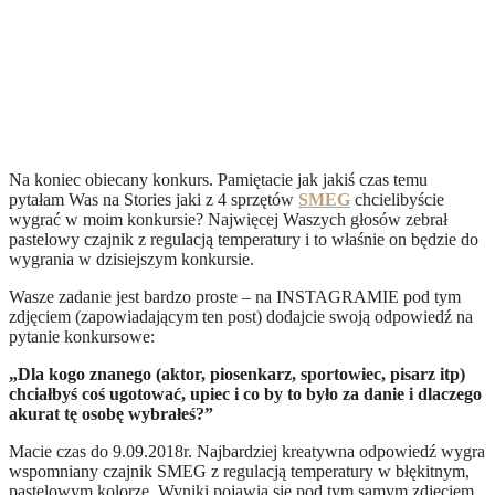
Na koniec obiecany konkurs. Pamiętacie jak jakiś czas temu
pytałam Was na Stories jaki z 4 sprzętów
SMEG
chcielibyście
wygrać w moim konkursie? Najwięcej Waszych głosów zebrał
pastelowy czajnik z regulacją temperatury i to właśnie on będzie do
wygrania w dzisiejszym konkursie.
Wasze zadanie jest bardzo proste – na INSTAGRAMIE pod tym
zdjęciem (zapowiadającym ten post) dodajcie swoją odpowiedź na
pytanie konkursowe:
„Dla kogo znanego (aktor, piosenkarz, sportowiec, pisarz itp)
chciałbyś coś ugotować, upiec i co by to było za danie i dlaczego
akurat tę osobę wybrałeś?”
Macie czas do 9.09.2018r. Najbardziej kreatywna odpowiedź wygra
wspomniany czajnik SMEG z regulacją temperatury w błękitnym,
pastelowym kolorze. Wyniki pojawią się pod tym samym zdjęciem