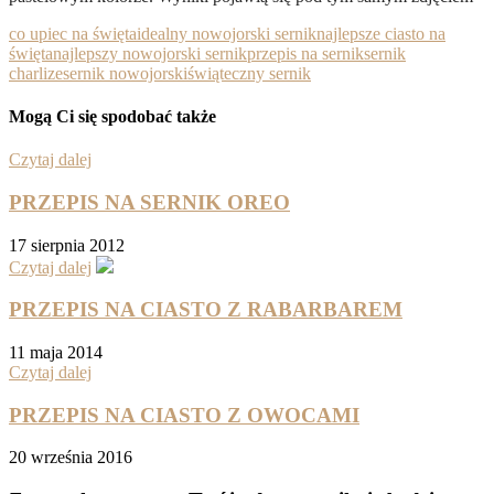
co upiec na święta
idealny nowojorski sernik
najlepsze ciasto na
święta
najlepszy nowojorski sernik
przepis na sernik
sernik
charlize
sernik nowojorski
świąteczny sernik
Mogą Ci się spodobać także
Czytaj dalej
PRZEPIS NA SERNIK OREO
17 sierpnia 2012
Czytaj dalej
PRZEPIS NA CIASTO Z RABARBAREM
11 maja 2014
Czytaj dalej
PRZEPIS NA CIASTO Z OWOCAMI
20 września 2016