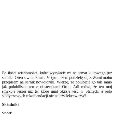
Po ilości wiadomości, które wysyłacie mi na temat kultowego już
sernika Oreo stwierdziłam, że tym razem podzielę się z Wami moim
przepisem na sernik nowojorski. Wierzę, że polubicie go tak samo
jak polubiliście ten z ciasteczkami Oreo. Adi mówi, że ten mój
smakuje lepiej niż te, które miał okazje jeść w Stanach, a jego
słodyczowych rekomendacji nie należy lekceważyć!
Składniki
:
Spód
: