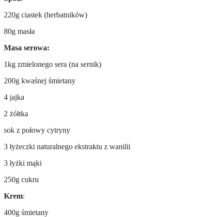
220g ciastek (herbatników)
80g masła
Masa serowa:
1kg zmielonego sera (na sernik)
200g kwaśnej śmietany
4 jajka
2 żółtka
sok z połowy cytryny
3 łyżeczki naturalnego ekstraktu z wanilii
3 łyżki mąki
250g cukru
Krem
:
400g śmietany