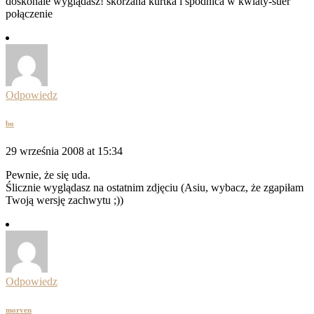
doskonale wyglądasz! skórzana kurtka i spódnica w kwiaty-suer
połączenie
Odpowiedz
bo
29 września 2008 at 15:34
Pewnie, że się uda.
Ślicznie wyglądasz na ostatnim zdjęciu (Asiu, wybacz, że zgapiłam
Twoją wersję zachwytu ;))
Odpowiedz
morven