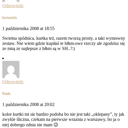
Odpowiedz
kociaszafa
1 października 2008 at 18:55
Swietna spódnica, kurtka też, razem tworzą prosty, a taki wymowny
zestaw. Nie wiem gdzie kupiłaś te h&m-owe rzeczy ale zgodzisz się
ze mną ze najlepsze z h&m są w SH..?:)
Odpowiedz
Pisula
1 października 2008 at 20:02
kolor kurtki mi sie bardzo podoba bo nie jest taki „oklepany”, ty jak
zwykle śliczna, czekam na pierwsze wraznia z warszawy, bo ja o
niej dobrego zdnia nie mam 😉