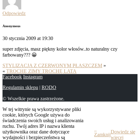
Odpowiedz
Anonymous
30 stycznia 2009 at 19:30
super zdjęcia, masz piękny kolor włosów..to naturalny czy
farbowany??? 😀
STYLIZACJA Z CZERWONYM PŁASZCZEM
»
«
TROCHĘ ZIMY TROCHĘ LATA
Facebook
Instagram
Regulamin sklepu
|
RODO
© Wszelkie prawa zastrzeżone.
W tej witrynie są wykorzystywane pliki
cookie, których Google używa do
świadczenia swoich usług i analizowania
ruchu. Twój adres IP i nazwa klienta
użytkownika oraz dane dotyczące
Dowiedz się
Zamknij
wydajności i bezpieczeństwa są
więcej