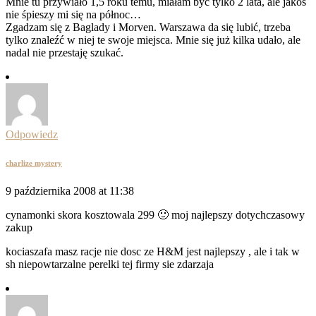
Mnie tu przywiało 1,5 roku temu, miałam być tylko 2 lata, ale jakoś
nie śpieszy mi się na północ…
Zgadzam się z Baglady i Morven. Warszawa da się lubić, trzeba
tylko znaleźć w niej te swoje miejsca. Mnie się już kilka udało, ale
nadal nie przestaję szukać.
Odpowiedz
charlize mystery
9 października 2008 at 11:38
cynamonki skora kosztowala 299 🙂 moj najlepszy dotychczasowy
zakup
kociaszafa masz racje nie dosc ze H&M jest najlepszy , ale i tak w
sh niepowtarzalne perelki tej firmy sie zdarzaja