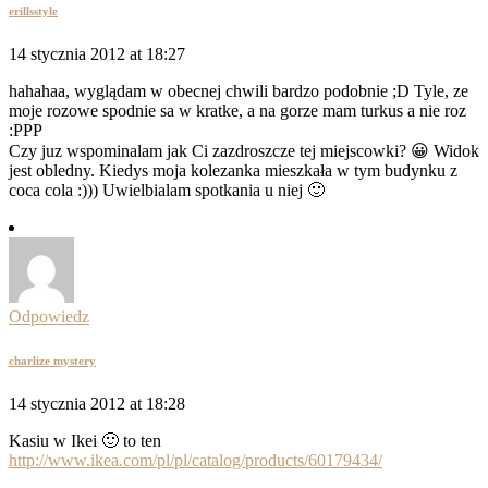
erillsstyle
14 stycznia 2012 at 18:27
hahahaa, wyglądam w obecnej chwili bardzo podobnie ;D Tyle, ze
moje rozowe spodnie sa w kratke, a na gorze mam turkus a nie roz
:PPP
Czy juz wspominalam jak Ci zazdroszcze tej miejscowki? 😀 Widok
jest obledny. Kiedys moja kolezanka mieszkała w tym budynku z
coca cola :))) Uwielbialam spotkania u niej 🙂
Odpowiedz
charlize mystery
14 stycznia 2012 at 18:28
Kasiu w Ikei 🙂 to ten
http://www.ikea.com/pl/pl/catalog/products/60179434/