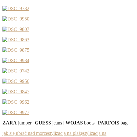
ZARA
jumper |
GUESS
jeans |
WOJAS
boots |
PARFOIS
bag
jak się ubrać nad morze
stylizacja na plażę
stylizacja na