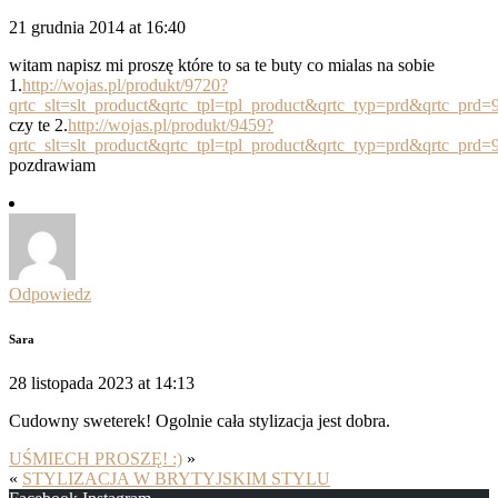
21 grudnia 2014 at 16:40
witam napisz mi proszę które to sa te buty co mialas na sobie
1.
http://wojas.pl/produkt/9720?
qrtc_slt=slt_product&qrtc_tpl=tpl_product&qrtc_typ=prd&qrtc_prd
czy te 2.
http://wojas.pl/produkt/9459?
qrtc_slt=slt_product&qrtc_tpl=tpl_product&qrtc_typ=prd&qrtc_prd
pozdrawiam
Odpowiedz
Sara
28 listopada 2023 at 14:13
Cudowny sweterek! Ogolnie cała stylizacja jest dobra.
UŚMIECH PROSZĘ! :)
»
«
STYLIZACJA W BRYTYJSKIM STYLU