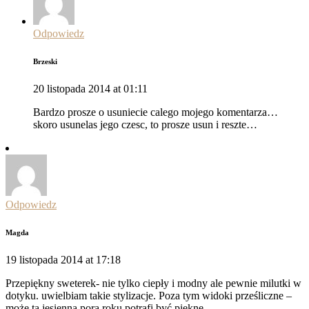
Odpowiedz
Brzeski
20 listopada 2014 at 01:11
Bardzo prosze o usuniecie calego mojego komentarza…
skoro usunelas jego czesc, to prosze usun i reszte…
Odpowiedz
Magda
19 listopada 2014 at 17:18
Przepiękny sweterek- nie tylko ciepły i modny ale pewnie milutki w
dotyku. uwielbiam takie stylizacje. Poza tym widoki prześliczne –
może tą jesienną porą roku potrafi być piekne