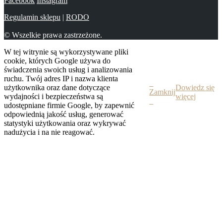
Facebook
Instagram
Regulamin sklepu
|
RODO
© Wszelkie prawa zastrzeżone.
W tej witrynie są wykorzystywane pliki
cookie, których Google używa do
świadczenia swoich usług i analizowania
ruchu. Twój adres IP i nazwa klienta
użytkownika oraz dane dotyczące
Dowiedz się
Zamknij
wydajności i bezpieczeństwa są
więcej
udostępniane firmie Google, by zapewnić
odpowiednią jakość usług, generować
statystyki użytkowania oraz wykrywać
nadużycia i na nie reagować.