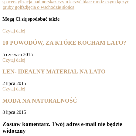
spacer
stylizacja nadmorska
z czym łączyć białe rurki
z czym łączyć
gruby golf
zdjęcia o wschodzie słońca
Mogą Ci się spodobać także
Czytaj dalej
10 POWODÓW, ZA KTÓRE KOCHAM LATO?
5 czerwca 2015
Czytaj dalej
LEN- IDEALNY MATERIAŁ NA LATO
2 lipca 2015
Czytaj dalej
MODA NA NATURALNOŚĆ
8 lipca 2015
Zostaw komentarz
. Twój adres e-mail nie będzie
widoczny