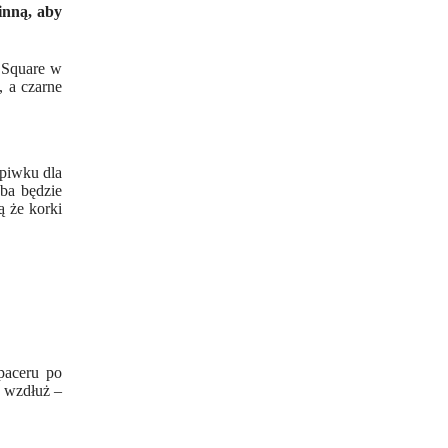
inną, aby
s Square w
, a czarne
apiwku dla
eba będzie
ą że korki
paceru po
a wzdłuż –