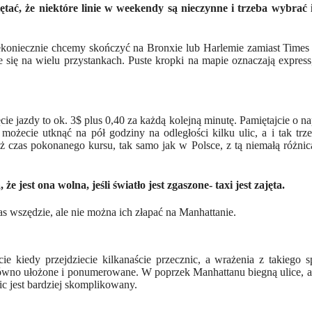
tać, że niektóre linie w weekendy są nieczynne i trzeba wybrać 
iekoniecznie chcemy skończyć na Bronxie lub Harlemie zamiast Time
 się na wielu przystankach. Puste kropki na mapie oznaczają express
ie jazdy to ok. 3$ plus 0,40 za każdą kolejną minutę. Pamiętajcie o n
żecie utknąć na pół godziny na odległości kilku ulic, a i tak trz
 też czas pokonanego kursu, tak samo jak w Polsce, z tą niemałą różnic
e jest ona wolna, jeśli światło jest zgaszone- taxi jest zajęta.
s wszędzie, ale nie można ich złapać na Manhattanie.
 kiedy przejdziecie kilkanaście przecznic, a wrażenia z takiego s
ą równo ułożone i ponumerowane. W poprzek Manhattanu biegną ulice, 
c jest bardziej skomplikowany.