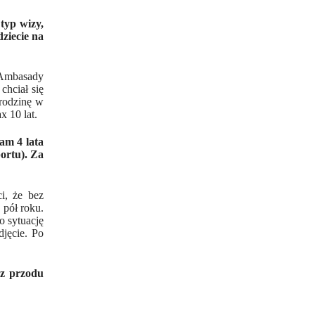
typ wizy,
ziecie na
o Ambasady
chciał się
 rodzinę w
 10 lat.
am 4 lata
ortu). Za
i, że bez
 pół roku.
o sytuację
djęcie. Po
 z przodu