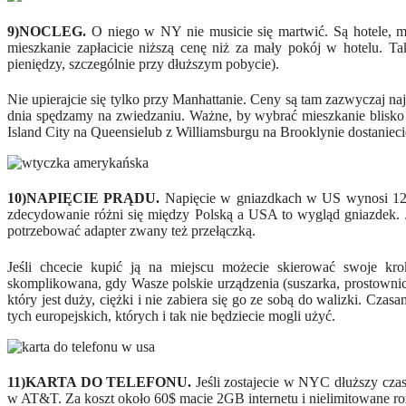
9
)
NOCLEG.
O niego w NY nie musicie się martwić. Są hotele, m
mieszkanie zapłacicie niższą cenę niż za
mały
pokój w hotelu.
Ta
pieniędzy
,
szczególnie
przy
dłuższym
pobycie
).
Nie upierajcie się tylko przy Manhattanie. Ceny są tam zazwyczaj
na
dnia
spędzamy
na zwiedzaniu.
Ważne, by wybrać mieszkanie blisk
Island City na
Queens
ie
lub z Williamsburgu na
Brooklyn
ie
dostanieci
10)NAPIĘCIE PRĄDU.
Napięcie w gniazdkach
w US
wynosi 1
zdecydowanie różni się mi
ędzy Polską a USA to wygląd gniazdek. Je
potrzebować adapter zwany też przełączką.
Jeśli chcecie kupić ją na miejscu możecie skierować swoje kro
skomplikowana, gdy Wasze polskie urządzenia (suszarka, prostowni
który jest duży, ciężki i nie zabiera się go ze sobą do walizki. Czas
tych europejskich, któr
ych i tak nie będziecie mogli użyć.
11)KARTA DO TELEFONU.
Jeśli zostajecie w NYC dłuższy czas
w AT&T. Za koszt około 60$ macie 2GB internetu i nielimitowane