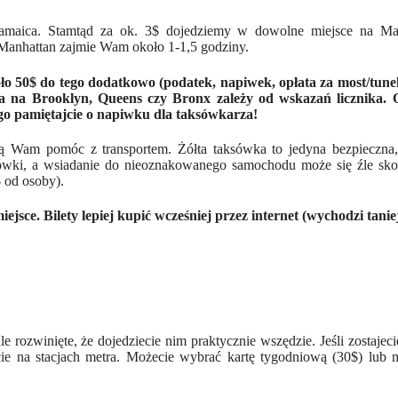
maica. Stamtąd za ok. 3$ dojedziemy w dowolne miejsce na Man
 Manhattan zajmie Wam około 1-1,5 godziny.
o 50$ do tego dodatkowo (podatek, napiwek, opłata za most/tune
ka na Brooklyn, Queens czy Bronx zależy od wskazań licznika. 
tego pamiętajcie o napiwku dla taksówkarza!
 Wam pomóc z transportem. Żółta taksówka to jedyna bezpieczna, 
ksówki, a wsiadanie do nieoznakowanego samochodu może się źle sko
 od osoby).
sce. Bilety lepiej kupić wcześniej przez internet (wychodzi taniej
e rozwinięte, że dojedziecie nim praktycznie wszędzie. Jeśli zostaj
cie na stacjach metra. Możecie wybrać kartę tygodniową (30$) lub 