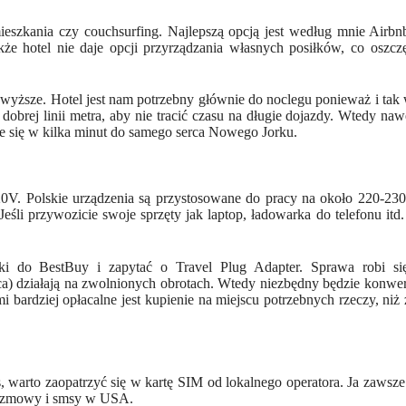
ieszkania czy couchsurfing. Najlepszą opcją jest według mnie
A
irbn
kże
hotel nie daje opcji
przyrządzania
własnych
posiłków
, co
oszcz
jwyższe.
H
otel jest nam potrzebny
głównie
do
noclegu
ponieważ i
tak
o
dobrej linii
metra,
aby nie
tracić
czasu na
długie
dojazdy.
Wtedy naw
e się w kilka minut do samego serca Nowego Jorku.
20V.
Polskie urządzenia są przystosowane do pracy na około 220-23
śli przywozicie swoje sprzęty jak laptop, ładowarka do telefonu itd.
ki do BestBuy i zapytać o Travel Plug Adapter. Sprawa robi się
ca) działają na zwolnionych obrotach. Wtedy niezbędny będzie
konwer
ami bardziej opłacalne jest kupienie na miejscu potrzebnych rzeczy, niż 
, warto zaopatrzyć się w kartę SIM od lokalnego operatora. Ja zawsze
 rozmowy i smsy w USA.