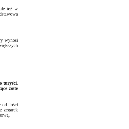
ale też w
dstawowa
óry wynosi
większych
 turyści.
ące żółte
 od ilości
sz zegarek
asową.