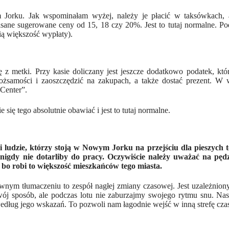
Jorku. Jak wspominałam wyżej, należy je płacić w taksówkach, 
pisane sugerowane ceny od 15,
18
czy 2
0
%. Jest to
tutaj normalne.
Po
ą większość wypłaty)
.
ę z metki. Przy kasie doliczany jest jeszcze dodatkowo podatek, kt
żsamości i zaoszczędzić na zakupach, a także dostać prezent. W 
Center”.
się tego absolutnie obawiać i jest to tutaj normalne.
 ludzie, którzy stoją w Nowym Jorku na przejściu dla pieszych to
nigdy nie dotarliby do pracy. Oczywiście należy uważać na pędz
, bo robi to większość mieszkańców tego miasta.
ym tłumaczeniu to zespół nagłej zmiany czasowej. Jest uzależniony
wój sposób, ale podczas lotu nie zaburzajmy swojego rytmu snu. Na
według jego wskazań. To pozwoli nam łagodnie wejść w inną strefę cz