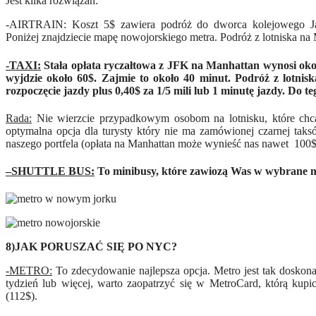
Jest kilka rozwiązań:
-AIRTRAIN: Koszt 5$ zawiera podróż do dworca kolejowego Ja
Poniżej znajdziecie mapę nowojorskiego metra. Podróż z lotniska na
-TAXI:
Stała opłata ryczałtowa z JFK na Manhattan wynosi okoł
wyjdzie około 60$. Zajmie to około 40 minut. Podróż z lotnis
rozpoczęcie jazdy plus 0,40$ za 1/5 mili lub 1 minutę jazdy. Do 
Rada:
Nie wierzcie przypadkowym osobom na lotnisku, które chcą
optymalna opcja dla turysty który nie ma zamówionej czarnej ta
naszego portfela (opłata na Manhattan może wynieść nas nawet 100$
–
SHUTTLE BUS
:
To minibusy, które zawiozą Was w wybrane miej
8)JAK PORUSZAĆ SIĘ PO NYC?
-METRO:
To zdecydowanie najlepsza opcja. Metro jest tak doskonal
tydzień lub więcej, warto zaopatrzyć się w MetroCard, którą kupi
(112$).