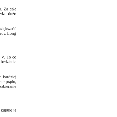
b. Za całe
ędza
dużo
większość
et z
Long
0 V. To co
 będziecie
 bardziej
ter
prądu,
zabieranie
 kupuję ją