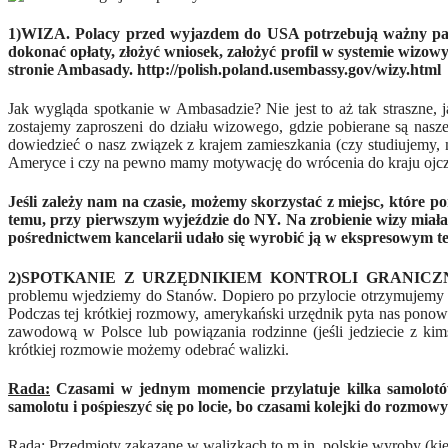
1)WIZA.
Polacy przed wyjazdem do USA potrzebują ważny pasz
dokonać opłaty, złożyć wniosek, założyć profil w systemie wizow
stronie Ambasady. http://polish.poland.usembassy.gov/wizy.html
Jak wygląda spotkanie w Ambasadzie? Nie jest to aż tak straszne,
zostajemy zaproszeni do działu wizowego, gdzie pobierane są nasze
dowiedzieć o nasz związek z krajem zamieszkania (czy studiujemy,
Ameryce i czy na pewno mamy motywację do wrócenia do kraju ojczy
Jeśli zal
eży nam na czasie, możemy skorzystać z miejsc, które p
temu, przy pierwszym wyjeździe do NY. Na zrobienie wizy miała
pośrednictwem kancelarii udało się wyrobić ją w ekspresowym t
2)SPOTKANIE Z
URZĘDNIKIEM KONTROLI GRANICZN
problemu wjedziemy do Stanów. Dopiero po przylocie otrzymujemy po
Podczas tej krótkiej rozmowy, amerykański urzędnik pyta nas ponow
zawodową w Polsce lub powiązania rodzinne (jeśli jedziecie z kim
krótkiej rozmowie możemy odebrać walizki.
Rada:
Czasami w jednym momencie przylatuje kilka samolotów
samolotu i pośpieszyć się po locie, bo czasami kolejki do rozmowy
Rada:
Przedmioty zakazane w walizkach to m.in. polskie wyroby (kieł