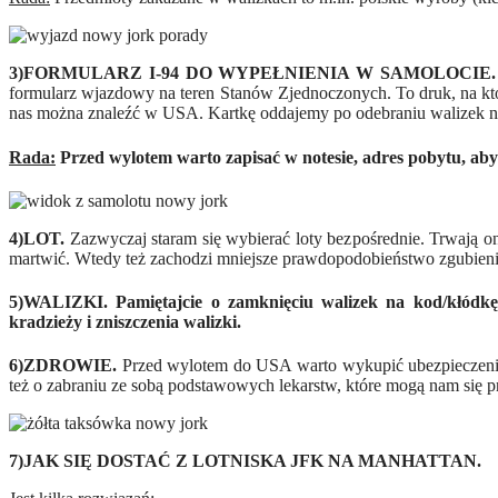
3)FORMULARZ I-94 DO WYPEŁNIENIA W SAMOLOCIE.
formularz wjazdowy na teren Stanów Zjednoczonych. To druk, na któ
nas można znaleźć w USA. Kartkę oddajemy po odebraniu walizek na
Rada:
Przed wylotem warto zapisać w notesie, adres pobytu, aby
4)LOT.
Zazwyczaj staram się wybierać loty bezpośrednie. Trwają on
martwić. Wtedy też zachodzi mniejsze prawdopodobieństwo zgubienia
5)WALIZKI.
Pamiętajcie o zamknięciu walizek na kod/kłódkę 
kradzieży i zniszczenia walizki.
6
)
ZDROWIE.
Przed wylotem do USA warto wykupić ubezpieczenie 
też o zabraniu ze sobą podstawowych lekarstw, które mogą nam się 
7
)JAK SIĘ DOSTAĆ Z LOTNISKA JFK NA MANHATTAN.