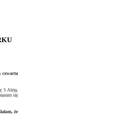
RKU
a czwarta
ę 5 Aleją.
staram się
lałam, że