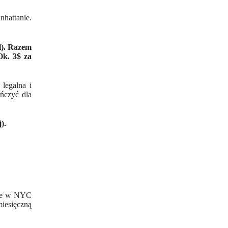
hattanie.
l). Razem
Ok. 3$ za
legalna i
ńczyć dla
).
ecie w NYC
miesięczną