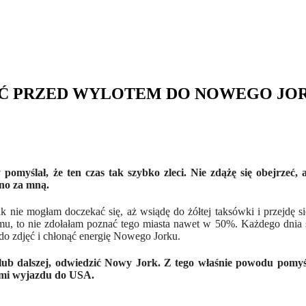
IEĆ PRZED WYLOTEM DO NOWEGO JO
myślał, że ten czas tak szybko zleci. Nie zdążę się obejrzeć
, 
no za mną.
 nie mogłam doczekać się, aż wsiądę do żółtej taksówki i przejdę si
mu, to nie zdołałam poznać tego miasta nawet w 50%. Każdego dnia 
do zdjęć i chłonąć energię Nowego Jorku.
j lub dalszej, odwiedzić Nowy Jork. Z tego właśnie powodu pomyś
ymi wyjazdu do USA.