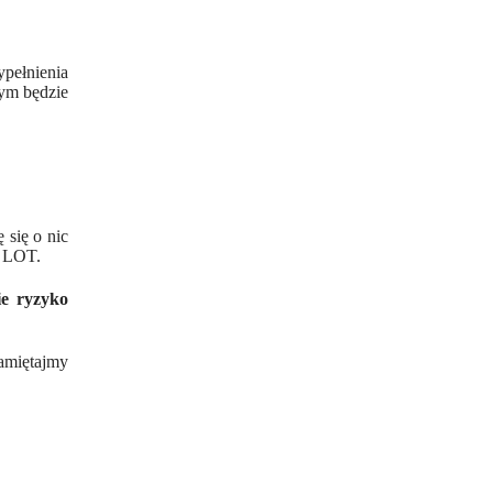
pełnienia
rym będzie
 się o nic
e LOT.
ie ryzyko
amiętajmy