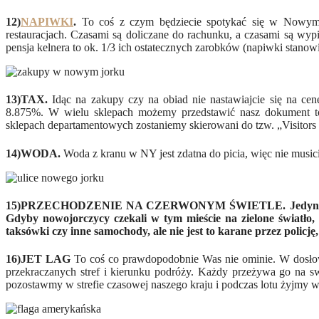
12)
NAPIWKI
.
To coś z czym będziecie spotykać się w Nowym 
restauracjach. Czasami są doliczane do rachunku, a czasami są wy
pensja kelnera
to ok. 1/3 ich ostatecznych
zarobków (napiwki stanowi
13)TAX.
Idąc na zakupy czy na obiad nie nastawiajcie się na cen
8.875%
.
W wielu sklepach możemy przedstawić nasz dokument to
sklepach departamentowych zostaniemy skierowani do tzw. „Visitors 
14)WODA.
Woda z kranu w NY jest zdatna do picia, więc nie musicie 
1
5
)PRZECHODZENIE NA CZERWONYM ŚWIETLE.
Jedyni
Gdyby nowojorczycy czekali w tym mieście na zielone światło, 
taksówki czy inne samochody, ale nie jest to karane przez policję
16)JET LAG
To coś co prawdopodobnie Was nie ominie. W dosłown
przekraczanych stref i kierunku podróży. Każdy przeżywa go na s
pozostawmy w strefie czasowej naszego kraju i podczas lotu żyjmy 