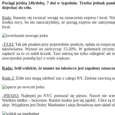
Pociągi jeżdżą 24h/dobę, 7 dni w tygodniu. Trzeba jednak pamię
dojechać do celu.
Rada:
Staramy się zwracać uwagę na oznaczenia express i local. N
środku nocy, bo nie zauważyliśmy, że pociąg express nie zatrzymuje
local.
-TAXI:
Tak jak pisałam przy poprzednim punkcie, opłata za rozpoczęc
taksówkarza. Wynosi on zazwyczaj 15-20%. W godzinach szczytu mo
zapłacić za to co nabił licznik. Taxi mierzą nie tylko odległość ale
nowojorskie potrafią być o wiele większe.
Rada:
Jeśli widzicie, że numer na taksówce jest zapalony oznacza, ż
Rada 2
:
Żółte taxi mogą odebrać nas z całego NY. Zielone zawiozą na
–
PIESZO
:
Najlepiej po NYC poruszać się pieszo. Nawet nie wiecie
Wielkim Jabłku – bezcenne. Bardzo trudno jest się zgubić. Ulice s
ale
je.
Wyjątkiem jest Dolny Manhattan i aleja Broadway-tam układ uli