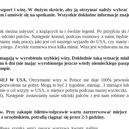
port i wizę. W dużym skrócie, aby ją otrzymać należy wybrać 
ym i umówić się na spotkanie. Wszystkie dokładne informacje znajd
 jak można usłyszeć z krążących tu i ówdzie legend. Po przyjściu d
 odciski palców. Następnie konsul, podczas rozmowy z nami, będzie 
 mamy stałą pracę), jaki jest cel naszego wyjazdu do USA, czy mamy
stego. Zwykle rozmowa trwa kilka minut. Wiza jest wydawana na max
omagają w wyrobieniu szybkiej wizy. Dokładnie taką sytuację miał
m 6 dni (nie mając wyrobionego jeszcze wtedy niemieckiego paszp
empie.
EJ W USA.
Otrzymanie wizy w Polsce nie daje 100% pewnośc
zwolenie na pobyt. Mogą to być 2 tygodnie, miesiąc, 3 miesiące lub
nie o cel wizyty w USA, o miejsce pobytu podczas naszej wycieczki, 
ś). Następnie zostawiamy nasze odciski palców i jest nam robione z
. Przy zakupie biletów/odprawie warto zarezerwować miejsce
 z urzędnikiem, potrafią ciągnąć się przez 2-3 godziny.
basa, szynka, sery), owoce, warzywa, kwiaty, rośliny.