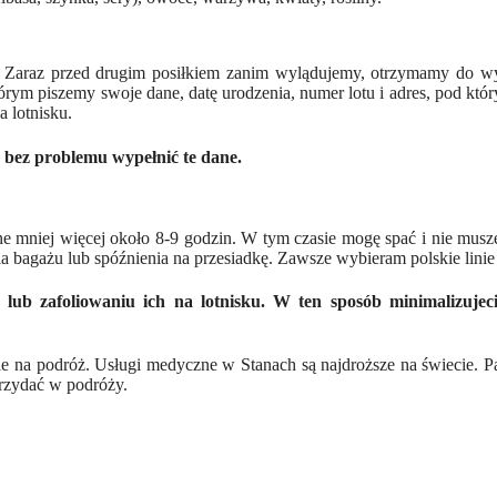
Zaraz przed drugim posiłkiem zanim wylądujemy, otrzymamy do wy
rym piszemy swoje dane, datę urodzenia, numer lotu i adres, pod któ
 lotnisku.
 bez problemu wypełnić te dane.
e mniej więcej około 8-9 godzin. W tym czasie mogę spać i nie muszę
 bagażu lub spóźnienia na przesiadkę. Zawsze wybieram polskie lini
lub zafoliowaniu ich na lotnisku. W ten sposób minimalizujec
na podróż. Usługi medyczne w Stanach są najdroższe na świecie. P
przydać w podróży.