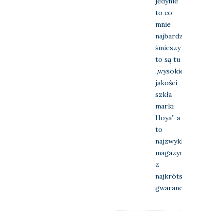
jedynie
to co
mnie
najbardziej
śmieszy
to są tu
„wysokiej
jakości
szkła
marki
Hoya” a
to
najzwyklejsze
magazynówki
z
najkrótszą
gwarancją…