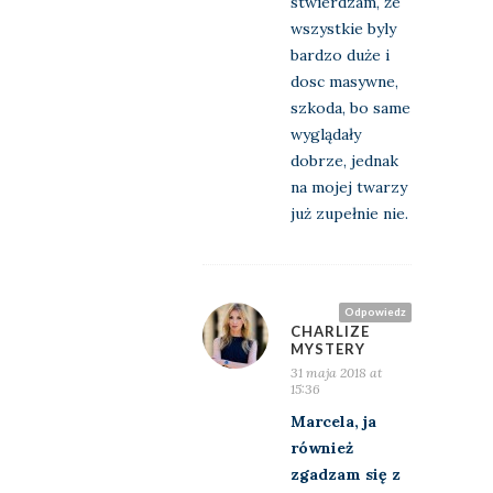
stwierdzam, że
wszystkie byly
bardzo duże i
dosc masywne,
szkoda, bo same
wyglądały
dobrze, jednak
na mojej twarzy
już zupełnie nie.
Odpowiedz
CHARLIZE
MYSTERY
31 maja 2018 at
15:36
Marcela, ja
również
zgadzam się z