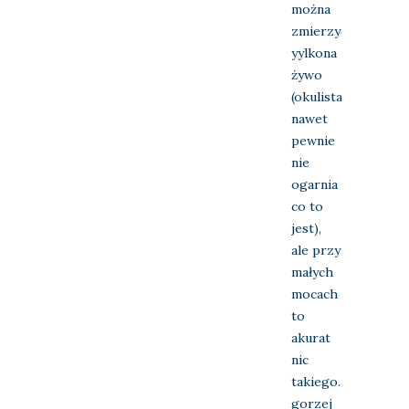
można
zmierzyć
yylkona
żywo
(okulista
nawet
pewnie
nie
ogarnia
co to
jest),
ale przy
małych
mocach
to
akurat
nic
takiego…
gorzej