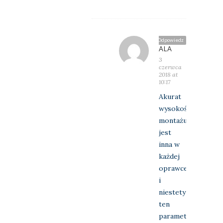
Odpowiedz
ALA
3
czerwca
2018 at
10:17
Akurat
wysokość
montażu
jest
inna w
każdej
oprawce
i
niestety
ten
parametr