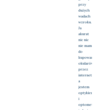
przy
dużych
wadach
wzroku.
Ja
akurat
nic nic
nie mam
do
kupowania
okularów
przez
internet,
a
jestem
optykiem
i
optometrystą,