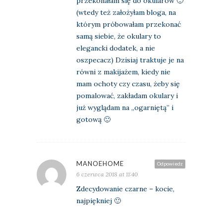
przekonałam się do okularów 🙂
(wtedy też założyłam bloga, na
którym próbowałam przekonać
samą siebie, że okulary to
elegancki dodatek, a nie
oszpecacz) Dzisiaj traktuje je na
równi z makijażem, kiedy nie
mam ochoty czy czasu, żeby się
pomalować, zakładam okulary i
już wyglądam na „ogarniętą” i
gotową 🙂
MANOEHOME
Odpowiedz
6 czerwca 2018 at 11:40
Zdecydowanie czarne – kocie,
najpiękniej 🙂