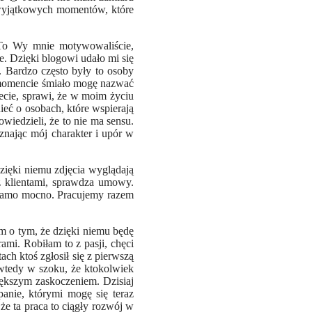
 wyjątkowych momentów, które
 To Wy mnie motywowaliście,
ie. Dzięki blogowi udało mi się
. Bardzo często były to osoby
m momencie śmiało mogę nazwać
ecie, sprawi, że w moim życiu
ieć o osobach, które wspierają
owiedzieli, że to nie ma sensu.
 znając mój charakter i upór w
zięki niemu zdjęcia wyglądają
z klientami, sprawdza umowy.
k samo mocno. Pracujemy razem
am o tym, że dzięki niemu będę
mi. Robiłam to z pasji, chęci
ach ktoś zgłosił się z pierwszą
wtedy w szoku, że ktokolwiek
iększym zaskoczeniem. Dzisiaj
anie, którymi mogę się teraz
że ta praca to ciągły rozwój w