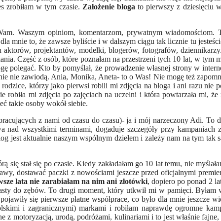
s zrobiłam w tym czasie.
Założenie bloga
to pierwszy z dziesięciu
ęki Wam. Waszym opiniom, komentarzom, prywatnym wiadomościom.
 dla mnie to, że zawsze byliście i w dalszym ciągu tak licznie tu jesteśc
aktorów, projektantów, modelki, blogerów, fotografów, dziennikarzy
łania. Część z osób, które poznałam na przestrzeni tych 10 lat, w ty
ę polegać. Kto by pomyślał, że prowadzenie własnej strony w intern
mnie nie zawiodą. Ania, Monika, Aneta- to o Was! Nie mogę też zapomn
odzice, którzy jako pierwsi robili mi zdjęcia na bloga i ani razu nie p
e robiła mi zdjęcia po zajęciach na uczelni i która powtarzała mi, że
eć takie osoby wokół siebie.
pracujących z nami od czasu do czasu)- ja i mój narzeczony Adi. To d
zuwa nad wszystkimi terminami, dogaduje szczegóły przy kampaniach 
log jest aktualnie naszym wspólnym dziełem i zależy nam na tym ta
rą się stał się po czasie. Kiedy zakładałam go 10 lat temu, nie myślał
wy, dostawać paczki z nowościami jeszcze przed oficjalnymi premiera
wsze lata nie zarabiałam na nim ani złotówki
, dopiero po ponad 2 lat
pasty do zębów. To drugi moment, który utkwił mi w pamięci. Byłam 
 pojawiły się pierwsze płatne współprace, co było dla mnie jeszcze w
lskimi i zagranicznymi) markami i robiłam naprawdę ogromne kamp
 motoryzacją, urodą, podróżami, kulinariami i to jest właśnie fajne, 