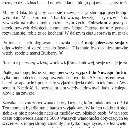
różnych dziedzinach, stąd od wielu lat na blogu pojawiają się też treśc
Mijały 3 lata, blog cały czas się rozwijał, a ja studiując psychol
wyrabiać. Musiałam podjąć bardzo ważną decyzję – czy rozwijać dale
zaważyła na całym moim późniejszym życiu.
Odeszłam z pracy i 
przełomowych dziesięciu momentów bloga. Patrząc na to z perspekt
rozwijam się, robię to co kocham! W dalszym ciągu sprawia mi to tak
Po trzech latach blogowania ukazała się też
moja pierwsza sesja 
odpowiedzialni za zdjęcia do Instyle. Dla mnie było to niesamowite
wtedy spodnie marki Burberry 🙂
Razem z pierwszą wizytą w telewizji śniadaniowej, sesję uznaję je z
Piątkę na mojej liście zajmuje
pierwszy wyjazd do Nowego Jorku
tylko móc polecieć na zaproszenie Lenovo do USA i reprezentować P
baterii w aparacie i przez cały wyjazd zdjęcia robiłam telefonem. 
sercem. Nie dość, że poznałam tam wtedy cudownych ludzi z całego ś
głowie na zawsze.
Szóstka jest zarezerwowana dla wydarzenia, które miało miejsce 5 
Ten moment był dla mnie bardzo wyjątkowy. W końcu udało mi się po
siebie- a nie z powodu nacisku mediów czy bliskich osób. W ten spo
czasu odpowiedziałam na 5000 Waszych wiadomości dotyczących tego za
szczerość z mojej strony zmieniły nie tylko moje życie, ale też wielu