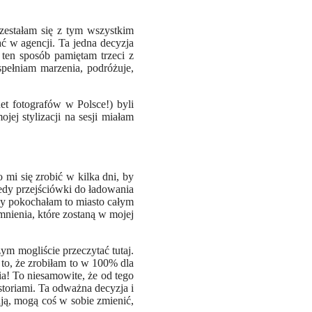
rzestałam się z tym wszystkim
ać w agencji. Ta jedna decyzja
ten sposób pamiętam trzeci z
spełniam marzenia, podróżuje,
et fotografów w Polsce!) byli
jej stylizacji na sesji miałam
mi się zrobić w kilka dni, by
edy przejściówki do ładowania
edy pokochałam to miasto całym
nienia, które zostaną w mojej
zym mogliście przeczytać tutaj.
to, że zrobiłam to w 100% dla
a! To niesamowite, że od tego
storiami. Ta odważna decyzja i
bują, mogą coś w sobie zmienić,