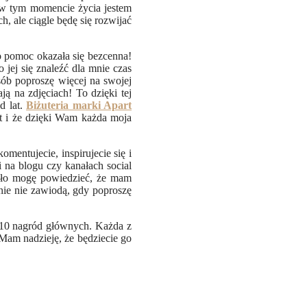
e w tym momencie życia jestem
, ale ciągle będę się rozwijać
o pomoc okazała się bezcenna!
 jej się znaleźć dla mnie czas
sób poproszę więcej na swojej
ą na zdjęciach! To dzięki tej
d lat.
Biżuteria marki Apart
lat i że dzięki Wam każda moja
mentujecie, inspirujecie się i
 na blogu czy kanałach social
iało mogę powiedzieć, że mam
nie nie zawiodą, gdy poproszę
 10 nagród głównych. Każda z
 Mam nadzieję, że będziecie go