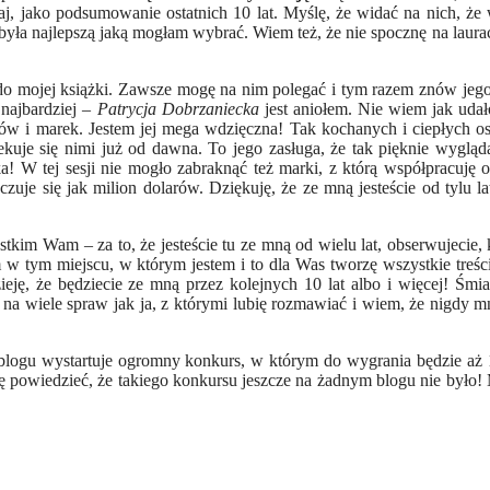
siaj, jako podsumowanie ostatnich 10 lat. Myślę, że widać na nich, ż
yła najlepszą jaką mogłam wybrać. Wiem też, że nie spocznę na laurach
 do mojej książki. Zawsze mogę na nim polegać i tym razem znów jeg
 najbardziej –
Patrycja Dobrzaniecka
jest aniołem. Nie wiem jak udało
ów i marek. Jestem jej mega wdzięczna! Tak kochanych i ciepłych o
kuje się nimi już od dawna. To jego zasługa, że tak pięknie wyglądaj
ka! W tej sesji nie mogło zabraknąć też marki, z którą współpracuję o
 czuje się jak milion dolarów. Dziękuję, że ze mną jesteście od tylu 
im Wam – za to, że jesteście tu ze mną od wielu lat, obserwujecie, ko
w tym miejscu, w którym jestem i to dla Was tworzę wszystkie treści
eję, że będziecie ze mną przez kolejnych 10 lat albo i więcej! Śm
 na wiele spraw jak ja, z którymi lubię rozmawiać i wiem, że nigdy m
blogu wystartuje ogromny konkurs, w którym do wygrania będzie aż
gę powiedzieć, że takiego konkursu jeszcze na żadnym blogu nie było!