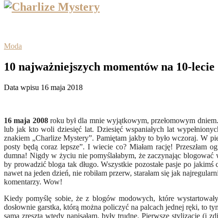
Moda
10 najważniejszych momentów na 10-l
Data wpisu 16 maja 2018
16 maja 2008
roku był dla mnie wyjątkowym, przełomowym dniem. Ni
lub jak kto woli dziesięć lat. Dziesięć wspaniałych lat wypełni
znakiem „Charlize Mystery”. Pamiętam jakby to było wczoraj. W pi
posty będą coraz lepsze”. I wiecie co? Miałam rację! Przeszłam ogr
dumna! Nigdy w życiu nie pomyślałabym, że zaczynając blogować w 
by prowadzić bloga tak długo. Wszystkie pozostałe pasje po jakimś c
nawet na jeden dzień, nie robiłam przerw, starałam się jak najregula
komentarzy. Wow!
Kiedy pomyślę sobie, że z blogów modowych, które wystartowały
dosłownie garstka, którą można policzyć na palcach jednej ręki, to t
sama zresztą wtedy napisałam, były trudne. Pierwsze stylizacje (i 