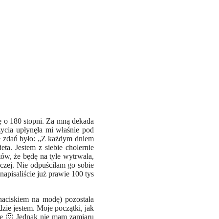
ę o 180 stopni. Za mną dekada
ycia upłynęła mi właśnie pod
ze zdań było: „Z każdym dniem
ta. Jestem z siebie cholernie
ów, że będę na tyle wytrwała,
aczej. Nie odpuściłam go sobie
napisaliście już prawie 100 tys
aciskiem na modę) pozostała
dzie jestem. Moje początki, jak
psze 🙂 Jednak nie mam zamiaru