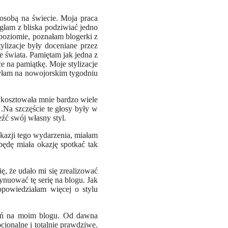
osobą na świecie. Moja praca
głam z bliska podziwiać jedno
oziomie, poznałam blogerki z
ylizacje były doceniane przez
e świata. Pamiętam jak jedna z
e na pamiątkę. Moje stylizacje
byłam na nowojorskim tygodniu
ą kosztowała mnie bardzo wiele
 .Na szczęście te głosy były w
źć swój własny styl.
okazji tego wydarzenia, miałam
ędę miała okazję spotkać tak
ę, że udało mi się zrealizować
nuować tę serię na blogu. Jak
opowiedziałam więcej o stylu
ień na moim blogu. Od dawna
cjonalne i totalnie prawdziwe.