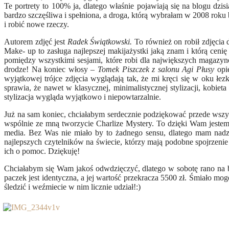
Te portrety to 100% ja, dlatego właśnie pojawiają się na blogu dzi
bardzo szczęśliwa i spełniona, a droga, którą wybrałam w 2008 roku b
i robić nowe rzeczy.
Autorem zdjęć jest
Radek Świątkowski.
To również on robił zdjęcia
Make- up to zasługa najlepszej makijażystki jaką znam i którą cenię
pomiędzy wszystkimi sesjami, które robi dla największych magazyn
drodze! Na koniec włosy –
Tomek Piszczek z salonu Agi Płusy
opie
wyjątkowej trójce zdjęcia wyglądają tak, że mi kręci się w oku łez
sprawia, że nawet w klasycznej, minimalistycznej stylizacji, kobieta
stylizacja wygląda wyjątkowo i niepowtarzalnie.
Już na sam koniec, chciałabym serdecznie podziękować przede wszystk
wspólnie ze mną tworzycie Charlize Mystery. To dzięki Wam jestem 
media. Bez Was nie miało by to żadnego sensu, dlatego mam nadzi
najlepszych czytelników na świecie, którzy mają podobne spojrzenie
ich o pomoc. Dziękuję!
Chciałabym się Wam jakoś odwdzięczyć, dlatego w sobotę rano na 
paczek jest identyczna, a jej wartość przekracza 5500 zł. Śmiało mo
śledzić i weźmiecie w nim licznie udział!:)