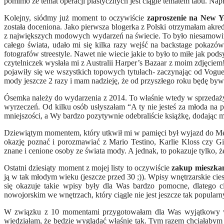
pomimo że temat operacji plastycznych jest ciągle tematem tabu. N
Kolejny, siódmy już moment to oczywiście
zaproszenie na New 
została doceniona. Jako pierwsza blogerka z Polski otrzymałam ak
z największych modowych wydarzeń na świecie. To było niesamowit
całego świata, udało mi się kilka razy wejść na backstage pokazów
fotografów streestyle. Nawet nie wiecie jakie to było to miłe jak po
czytelniczek wysłała mi z Australii Harper’s Bazaar z moim zdjęciem
pojawiły się we wszystkich topowych tytułach- zaczynając od Vogu
mody jeszcze 2 razy i mam nadzieję, że od przyszłego roku będę byw
Ósemka należy do wydarzenia z 2014. To właśnie wtedy w sprzedaż
wyrzeczeń. Od kilku osób usłyszałam “A ty nie jesteś za młoda na p
mniejszości, a Wy bardzo pozytywnie odebraliście książkę, dodając
Dziewiątym momentem, który utkwił mi w pamięci był wyjazd do M
okazję poznać i porozmawiać z Mario Testino, Karlie Kloss czy G
znane i cenione osoby ze świata mody. A jednak, to pokazuje tylko, że
Ostatni dziesiąty moment z mojej listy to oczywiście
zakup mieszka
ją w tak młodym wieku (jeszcze przed 30 ;)). Wpisy wnętrzarskie ci
się okazuje takie wpisy były dla Was bardzo pomocne, dlatego c
nowojorskim we wnętrzach, który ciągle nie jest jeszcze tak popularn
W związku z 10 momentami przygotowałam dla Was wyjątkowy wpi
wiedziałam, że będzie wyglądać właśnie tak. Tym razem chciałab