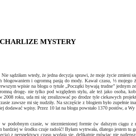
ecie CHARLIZE MYSTERY
e sądziłam wtedy, że jedna decyzja sprawi, że moje życie zmieni si
onych blogowaniem i ogromną pasją do mody. Kawał czasu, ⅓ mojego ż
erwszym wpisie na blogu o tytule „Początki bywają trudne” jednym 
omną drogę- nie tylko pod względem stylu, ale też jako osoba, kobie
2008 roku, uda mi się zrealizować po drodze tyle ciekawych projekt
zasie zawsze mi się nudziły. Na szczęście z blogiem było zupełnie in
rniej dodawać wpisy. Przez 10 lat na blogu powstało 1370 postów, a Wy 
 w podobnym czasie, w niezmienionej formie (w dalszym ciągu z n
ym bardziej w środku czuje radość! Byłam wytrwała, dlatego jestem tu g
zdjęcia) z perspektywy czasu wydają się, delikatnie mówiąc nie najle