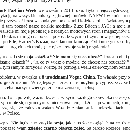
aprawdę wspaniale jest motywować innych.
York Fashion Week
we wrześniu 2013 roku. Byłam najszczęśliwszą 
redytację na wszystkie pokazy z głównej ramówki NYFW i w końcu mo
e przeżycie! Poza wspaniałymi pokazami i kolekcjami na światowym p
 (i tam poznać nasze polskie modelki- Zuzę Bijoch i JAC) a moje st
dsyłaliście mi moje publikacje z różnych modowych stron i magazynów z
! Do dziś mam go na półce a pozostałe wycinki trzymam w jednej teczc
e, po Elle, Harper’s Bazaar, na Glamour kończąc. Od tamtego czasu 
ać na tygodniach mody (nie tylko nowojorskim) regularnie!
y ukazała się moja
książka “Nie mam się w co ubrać”
. Praca nad ni
isanie książek?” , “A co ty wiesz o modzie, że chcesz nas pouczać? ”
 mi tym samym skrzydeł! Wierzę, że pomogła wielu dziewczynom odnale
ediolanu, w związku z
8 urodzinami Vogue China
. To właśnie przy 
iorgio Armanim. W najlepszych snach nie mogłam przypuszczać, że b
 trzeba marzyć i wierzyć, że te marzenia się spełnią.
nia
. To naprawdę ważna kwestia w życiu każdego człowieka i cieszę si
eszą u mnie się ogromnym zainteresowaniem, także na pewno będę konty
ieszę się, że zainspirowałam Was do zmian w ich mieszkaniach i 
y w Polsce.
s. Nie będzie to zwykła sesja, jakie możecie oglądać na co dz
ym pokazać Wam
dziesięć czarno-białych zdjęć
. Są bardzo kobiece, emo