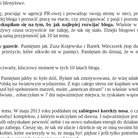
i lifestylowe.
ogię, pracując w agencji PR-owej i prowadząc swoją stronę w sieci, p
j bloga i porzucić pracę na etacie, czy zrezygnować z pasji i pozost
skupiłam się na tym, by jak najlepiej rozwijać bloga.
Właśnie w 
ywy czasu oczywiście nie żałuję, że tak się stało. Dzięki blogowi 
ą samą przyjemność jak 10 lat temu.
w gazecie
. Pamiętam jak Zuza Krajewska i Bartek Wieczorek (top du
 przeżycie, które utkwiło mi w pamięci. Pamiętam do dzisiaj, że w mo
a czwarty, kluczowy moment w tych 10 latach bloga.
. Pamiętam jakby to było dziś. Byłam tak zmotywowana, że wizę udało 
olskę na światowym wydarzeniu. Z tego całego stresu nie kupiłam wt
Wyjazd był spełnieniem marzeń, moim „american dream” i to właśnie wt
wiata , zobaczyłam w 7 dni najważniejsze miejsca, to zyskałam wspom
lat temu. W maju 2013 roku poddałam się
zabiegowi korekty nosa
, o c
zbyć kompleksu, z którym walczyłam od dawna. I najważniejsze jest 
sób odzyskałam pewność siebie i na nowo nabrałam energii do działani
biegu. Cieszę się, że tak mi ufacie i dzielicie się ze mną swoimi hi
 kobiet, które uwierzyły w to, że mogą być piękne i jeśli tylko potrze