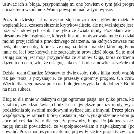
usuwać ich z bloga, przypominają mi one bowiem o tym jaki progre
chciałabym wspólnie z Wami powspominać w tym wpisie.
Przez te dziesięć lat nauczyłam się bardzo dużo, głównie dzi
wspieraliście, czasem słusznie krytykowaliście, ale najważniejsze jest
poznać cudownych osób- nie tylko ze świata mody. Poznałam wielu 
niesamowicie inspirujące, których historia motywowała mnie do dzia
moimi przyjaciółmi z prawdziwego zdarzenia, na których zawsze mog
będą obecne osoby, które są ze mną na dobre i na złe i które nigdy 
mnie od lat i bez których nie zaczęłabym prowadzić bloga. Są to moi r
Drugą osobą jest moja przyjaciółka ze studiów Olga, która codzienni
dążeniu do celu, wie, że osiągnę sukces. To niesamowite szczęście mi
Dzisiaj team Charlize Mystery to dwie osoby (plus kilka osób współ
tak jak teraz, a przyznajcie, że przeszły ogromny progres. On c
Wiecie dlaczego nasza praca nad blogiem wygląda tak dobrze? Bo b
na nasz sukces.
Blog to dla mnie w dalszym ciągu ogromna pasja, nie tylko praca, któ
zarabiać, zwiedzać świat, chodzić na największe pokazy mody, wysta
podzielenia się swoimi modowymi stylizacjami z innymi.
Przez pier
współpracą, w ramach której dostałam jako wynagrodzenie karton 
chce mi coś dać tylko dlatego, że prowadzę bloga. Po jakimś czasie
mogę śmiało powiedzieć, że współpracowałam z największymi (po
chwalić. Poza modowymi markami, pojawiły się też projekty związane z