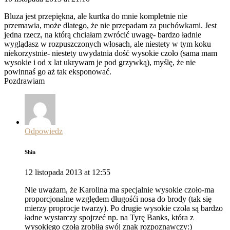
Bluza jest przepiękna, ale kurtka do mnie kompletnie nie
przemawia, może dlatego, że nie przepadam za puchówkami. Jest
jedna rzecz, na którą chciałam zwrócić uwagę- bardzo ładnie
wyglądasz w rozpuszczonych włosach, ale niestety w tym koku
niekorzystnie- niestety uwydatnia dość wysokie czoło (sama mam
wysokie i od x lat ukrywam je pod grzywką), myślę, że nie
powinnaś go aż tak eksponować.
Pozdrawiam
Odpowiedz
Shin
12 listopada 2013 at 12:55
Nie uważam, że Karolina ma specjalnie wysokie czoło-ma
proporcjonalne względem długośći nosa do brody (tak się
mierzy proprocje twarzy). Po drugie wysokie czoła są bardzo
ładne wystarczy spojrzeć np. na Tyrę Banks, która z
wysokiego czoła zrobiła swój znak rozpoznawczy:)