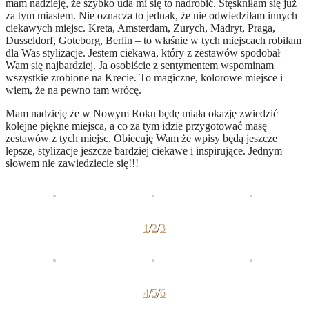
mam nadzieję, że szybko uda mi się to nadrobić. Stęskniłam się już
za tym miastem. Nie oznacza to jednak, że nie odwiedziłam innych
ciekawych miejsc. Kreta, Amsterdam, Zurych, Madryt, Praga,
Dusseldorf, Goteborg, Berlin – to właśnie w tych miejscach robiłam
dla Was stylizacje. Jestem ciekawa, który z zestawów spodobał
Wam się najbardziej. Ja osobiście z sentymentem wspominam
wszystkie zrobione na Krecie. To magiczne, kolorowe miejsce i
wiem, że na pewno tam wrócę.
Mam nadzieję że w Nowym Roku będę miała okazję zwiedzić
kolejne piękne miejsca, a co za tym idzie przygotować masę
zestawów z tych miejsc. Obiecuję Wam że wpisy będą jeszcze
lepsze, stylizacje jeszcze bardziej ciekawe i inspirujące. Jednym
słowem nie zawiedziecie się!!!
1
/
2
/
3
4
/
5
/
6