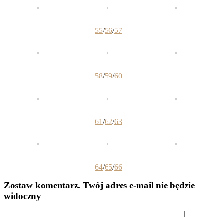
55
/
56
/
57
58
/
59
/
60
61
/
62
/
63
64
/
65
/
66
Zostaw komentarz
. Twój adres e-mail nie będzie
widoczny