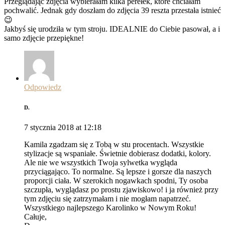
Przeglądając zdjęcia wybierałam kilka perełek, które chciałam
pochwalić. Jednak gdy doszłam do zdjęcia 39 reszta przestała istnieć
😉
Jakbyś się urodziła w tym stroju. IDEALNIE do Ciebie pasował, a i
samo zdjęcie przepiękne!
Odpowiedz
D.
7 stycznia 2018 at 12:18
Kamila zgadzam się z Tobą w stu procentach. Wszystkie
stylizacje są wspaniałe. Świetnie dobierasz dodatki, kolory.
Ale nie we wszystkich Twoja sylwetka wygląda
przyciągająco. To normalne. Są lepsze i gorsze dla naszych
proporcji ciała. W szerokich nogawkach spodni, Ty osoba
szczupła, wyglądasz po prostu zjawiskowo! i ja również przy
tym zdjęciu się zatrzymałam i nie mogłam napatrzeć.
Wszystkiego najlepszego Karolinko w Nowym Roku!
Całuje,